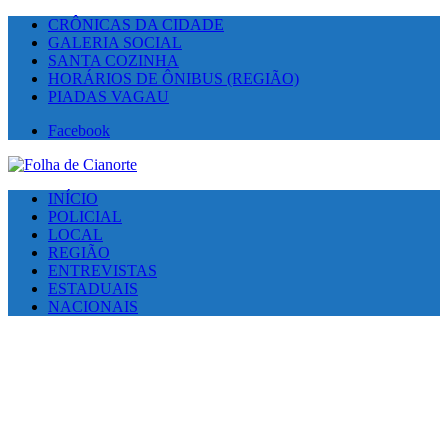
CRÔNICAS DA CIDADE
GALERIA SOCIAL
SANTA COZINHA
HORÁRIOS DE ÔNIBUS (REGIÃO)
PIADAS VAGAU
Facebook
INÍCIO
POLICIAL
LOCAL
REGIÃO
ENTREVISTAS
ESTADUAIS
NACIONAIS