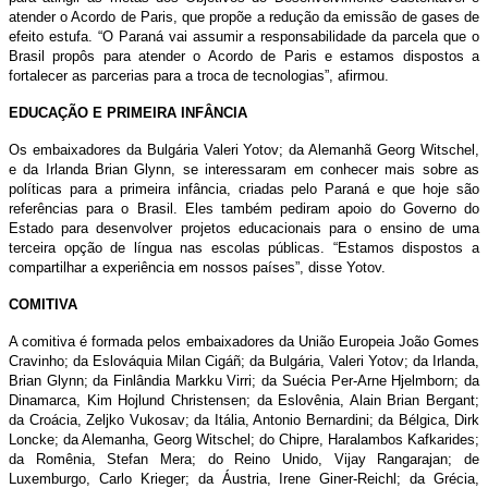
atender o Acordo de Paris, que propõe a redução da emissão de gases de
efeito estufa. “O Paraná vai assumir a responsabilidade da parcela que o
Brasil propôs para atender o Acordo de Paris e estamos dispostos a
fortalecer as parcerias para a troca de tecnologias”, afirmou.
EDUCAÇÃO E PRIMEIRA INFÂNCIA
Os embaixadores da Bulgária Valeri Yotov; da Alemanhã Georg Witschel,
e da Irlanda Brian Glynn, se interessaram em conhecer mais sobre as
políticas para a primeira infância, criadas pelo Paraná e que hoje são
referências para o Brasil. Eles também pediram apoio do Governo do
Estado para desenvolver projetos educacionais para o ensino de uma
terceira opção de língua nas escolas públicas. “Estamos dispostos a
compartilhar a experiência em nossos países”, disse Yotov.
COMITIVA
A comitiva é formada pelos embaixadores da União Europeia João Gomes
Cravinho; da Eslováquia Milan Cigáñ; da Bulgária, Valeri Yotov; da Irlanda,
Brian Glynn; da Finlândia Markku Virri; da Suécia Per-Arne Hjelmborn; da
Dinamarca, Kim Hojlund Christensen; da Eslovênia, Alain Brian Bergant;
da Croácia, Zeljko Vukosav; da Itália, Antonio Bernardini; da Bélgica, Dirk
Loncke; da Alemanha, Georg Witschel; do Chipre, Haralambos Kafkarides;
da Romênia, Stefan Mera; do Reino Unido, Vijay Rangarajan; de
Luxemburgo, Carlo Krieger; da Áustria, Irene Giner-Reichl; da Grécia,