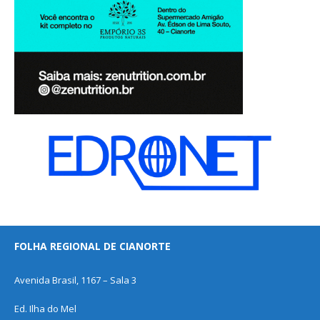
FOLHA REGIONAL DE CIANORTE
Avenida Brasil, 1167 – Sala 3
Ed. Ilha do Mel