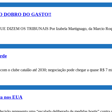
O DOBRO DO GASTO!!
OS TRIBUNAIS Por Izabela Martignago, da Marcio Roque Advog
orde
a com o clube catalão até 2030; negociação pode chegar a quase R$ 7 mi
ora nos EUA
decisão representa uma “escalada deliberada de medidas hostis” contra o 