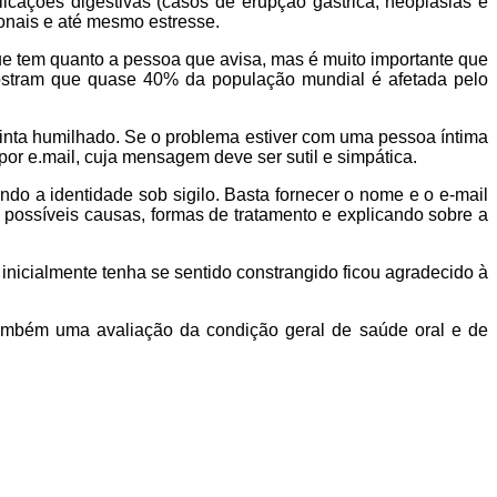
cações digestivas (casos de erupção gástrica, neoplasias e
onais e até mesmo estresse.
e tem quanto a pessoa que avisa, mas é muito importante que
stram que quase 40% da população mundial é afetada pelo
sinta humilhado. Se o problema estiver com uma pessoa íntima
por e.mail, cuja mensagem deve ser sutil e simpática.
do a identidade sob sigilo. Basta fornecer o nome e o e-mail
 possíveis causas, formas de tratamento e explicando sobre a
nicialmente tenha se sentido constrangido ficou agradecido à
e também uma avaliação da condição geral de saúde oral e de