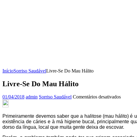
Início
Sorriso Saudável
Livre-Se Do Mau Hálito
Livre-Se Do Mau Hálito
em
01/04/2018
admin
Sorriso Saudável
Comentários desativados
Livre-
Se
Do
Primeiramente devemos saber que a halitose (mau hálito) é u
Mau
existência de cáries e à má higiene bucal, principalmente 
Hálito
dorso da língua, local que muita gente deixa de escovar.