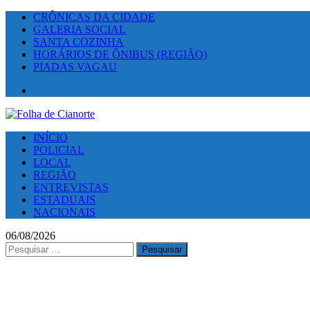
CRÔNICAS DA CIDADE
GALERIA SOCIAL
SANTA COZINHA
HORÁRIOS DE ÔNIBUS (REGIÃO)
PIADAS VAGAU
Facebook
INÍCIO
POLICIAL
LOCAL
REGIÃO
ENTREVISTAS
ESTADUAIS
NACIONAIS
06/08/2026
Pesquisar
por: