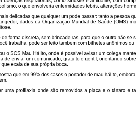
doenças respiratórias, como sinusite e amidalite; com compli
lismo, o que envolveria enfermidades febris, alterações horm
mais delicadas que qualquer um pode passar: tanto a pessoa qu
rangedor, dados da Organização Mundial de Saúde (OMS) mo
itose.
 de forma discreta, sem brincadeiras, para que o outro não se 
você trabalha, pode ser feito também com bilhetes anônimos ou 
iou o SOS Mau Hálito, onde é possível avisar um colega manten
 de enviar um comunicado, gratuito e gentil, orientando sobre
r que exala de sua própria boca.
ostra que em 99% dos casos o portador de mau hálito, embora i
bem.
azer uma profilaxia onde são removidos a placa e o tártaro 