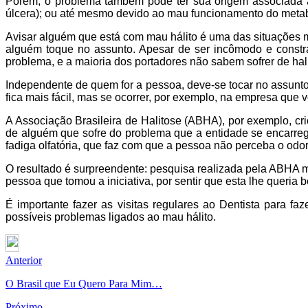
Porém, o problema também pode ter sua origem associada a 
úlcera); ou até mesmo devido ao mau funcionamento do metabo
Avisar alguém que está com mau hálito é uma das situações 
alguém toque no assunto. Apesar de ser incômodo e const
problema, e a maioria dos portadores não sabem sofrer de hal
Independente de quem for a pessoa, deve-se tocar no assunto
fica mais fácil, mas se ocorrer, por exemplo, na empresa que 
A Associação Brasileira de Halitose (ABHA), por exemplo, cr
de alguém que sofre do problema que a entidade se encarrega
fadiga olfatória, que faz com que a pessoa não perceba o odo
O resultado é surpreendente: pesquisa realizada pela ABHA m
pessoa que tomou a iniciativa, por sentir que esta lhe queria 
É importante fazer as visitas regulares ao Dentista para f
possíveis problemas ligados ao mau hálito.
Anterior
O Brasil que Eu Quero Para Mim…
Próximo