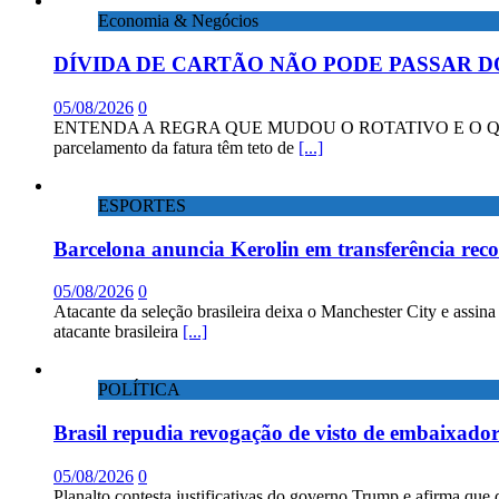
Economia & Negócios
DÍVIDA DE CARTÃO NÃO PODE PASSAR D
05/08/2026
0
ENTENDA A REGRA QUE MUDOU O ROTATIVO E O QUE DIZEM 
parcelamento da fatura têm teto de
[...]
ESPORTES
Barcelona anuncia Kerolin em transferência rec
05/08/2026
0
Atacante da seleção brasileira deixa o Manchester City e assin
atacante brasileira
[...]
POLÍTICA
Brasil repudia revogação de visto de embaixad
05/08/2026
0
Planalto contesta justificativas do governo Trump e afirma que 