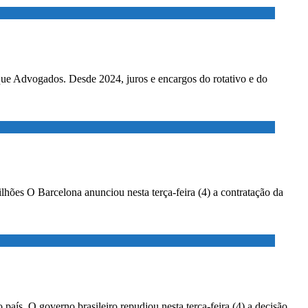
ados. Desde 2024, juros e encargos do rotativo e do
lhões O Barcelona anunciou nesta terça-feira (4) a contratação da
país. O governo brasileiro repudiou nesta terça-feira (4) a decisão