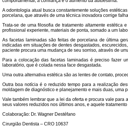
comportamental, a confiança e o aumento da autoestima.
A odontologia atual busca constantemente soluções estéticas
porcelana, que através de uma técnica inovadora corrige falha
Trata-se de uma filosofia de tratamento altamente estética
profissional experiente, materiais de ponta, somado a um lab
As facetas laminadas são feitas de porcelana de última ger
indicadas em situações de dentes desgastados, escurecidos,
paciente procura uma mudança de seu sorriso, através de uma 
Para a colocação das facetas laminadas é preciso fazer 
laboratório, que é colada nessa face desgastada.
Uma outra alternativa estética são as lentes de contato, pr
Outra boa notícia é o reduzido tempo para a realização de
moldagem de diagnóstico e planejamento e mais duas, uma pa
Vale também lembrar que a lei da oferta e procura vale para
seus valores reduzidos nos últimos anos, e aquele tratamento
Colaboração: Dr. Wagner Destéfano
Cirurgião Dentista – CRO 10637