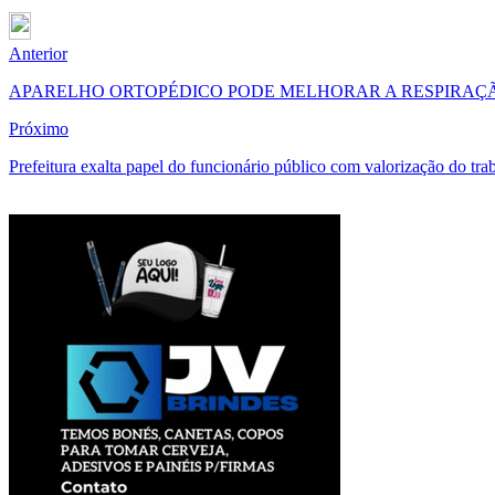
Anterior
APARELHO ORTOPÉDICO PODE MELHORAR A RESPIRAÇ
Próximo
Prefeitura exalta papel do funcionário público com valorização do tra