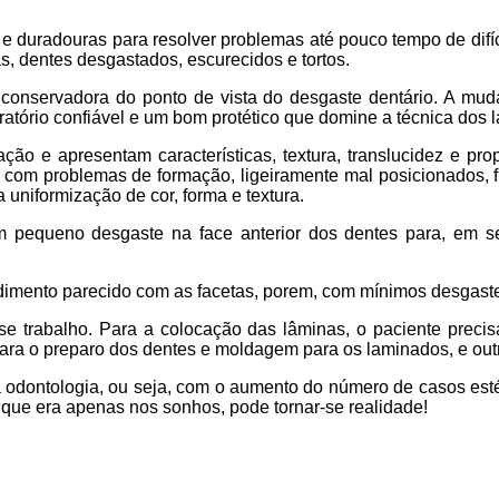
 e duradouras para resolver problemas até pouco tempo de dif
s, dentes desgastados, escurecidos e tortos.
 e conservadora do ponto de vista do desgaste dentário. A mu
oratório confiável e um bom protético que domine a técnica dos
ação e apresentam características, textura, translucidez e p
 com problemas de formação, ligeiramente mal posicionados, 
uniformização de cor, forma e textura.
um pequeno desgaste na face anterior dos dentes para, em 
ocedimento parecido com as facetas, porem, com mínimos desgas
sse trabalho. Para a colocação das lâminas, o paciente preci
ra o preparo dos dentes e moldagem para os laminados, e outr
 a odontologia, ou seja, com o aumento do número de casos est
 que era apenas nos sonhos, pode tornar-se realidade!