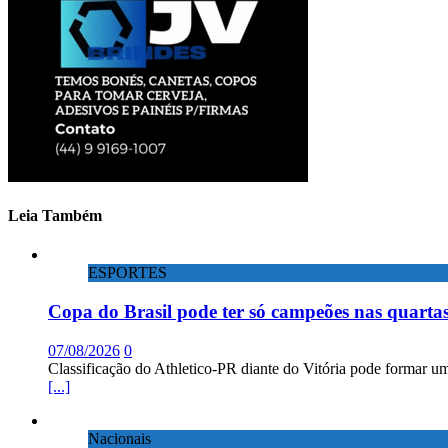
Leia Também
ESPORTES
Copa do Brasil pode ter só campeões nas quartas
07/08/2026
0
Classificação do Athletico-PR diante do Vitória pode formar um
[...]
Nacionais