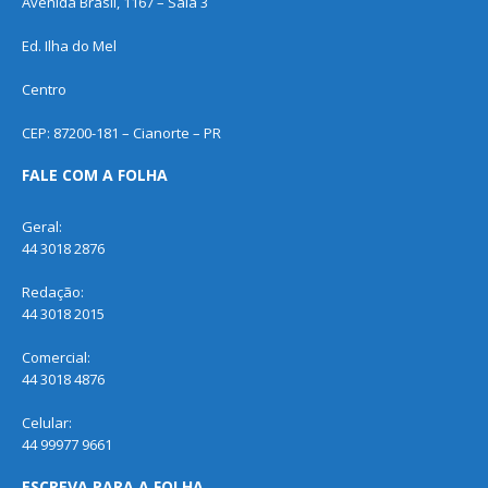
Avenida Brasil, 1167 – Sala 3
Ed. Ilha do Mel
Centro
CEP: 87200-181 – Cianorte – PR
FALE COM A FOLHA
Geral:
44 3018 2876
Redação:
44 3018 2015
Comercial:
44 3018 4876
Celular:
44 99977 9661
ESCREVA PARA A FOLHA