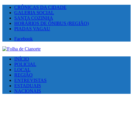
CRÔNICAS DA CIDADE
GALERIA SOCIAL
SANTA COZINHA
HORÁRIOS DE ÔNIBUS (REGIÃO)
PIADAS VAGAU
Facebook
INÍCIO
POLICIAL
LOCAL
REGIÃO
ENTREVISTAS
ESTADUAIS
NACIONAIS