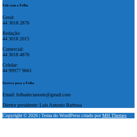
Fale com a Folha
Geral:
44 3018 2876
Redação:
44 3018 2015
Comercial:
44 3018 4876
Celular:
44 99977 9661
Escreva para a Folha
Email: folhadecianorte@gmail.com
Diretor presidente: Luis Antonio Barbosa
Copyright © 2026 | Tema do WordPress criado por
MH Themes