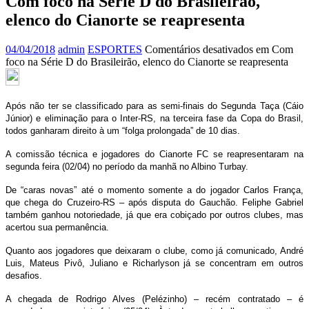
Com foco na Série D do Brasileirão,
elenco do Cianorte se reapresenta
04/04/2018
admin
ESPORTES
Comentários desativados
em Com
foco na Série D do Brasileirão, elenco do Cianorte se reapresenta
Após não ter se classificado para as semi-finais do Segunda Taça (Cáio
Júnior) e eliminação para o Inter-RS, na terceira fase da Copa do Brasil,
todos ganharam direito à um “folga prolongada” de 10 dias.
A comissão técnica e jogadores do Cianorte FC se reapresentaram na
segunda feira (02/04) no período da manhã no Albino Turbay.
De “caras novas” até o momento somente a do jogador Carlos França,
que chega do Cruzeiro-RS – após disputa do Gauchão. Feliphe Gabriel
também ganhou notoriedade, já que era cobiçado por outros clubes, mas
acertou sua permanência.
Quanto aos jogadores que deixaram o clube, como já comunicado, André
Luis, Mateus Pivô, Juliano e Richarlyson já se concentram em outros
desafios.
A chegada de Rodrigo Alves (Pelézinho) – recém contratado – é