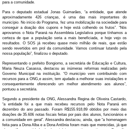
para a comunidade.
Para o deputado estadual Jonas Guimarães, “a entidade, que atende
aproximadamente 426 crianças, é uma das mais importantes do
município. No início do Programa, fez uma mobilização na sociedade para
conseguir a doação dos cupons e hoje está colhendo os frutos”. “Nós
aprovamos o Nota Paraná na Assembleia Legislativa porque tínhamos a
certeza de que a população seria a mais beneficiada, e hoje vejo os
resultados. O SOS já recebeu quase meio milhão de reais, que estão
sendo revertidos em prol da comunidade. Vamos continuar lutando pela
nossa população”, finalizou o deputado.
Representando o prefeito Bongiorno, a secretária de Educação e Cultura,
Maria Neuza Casassa, destacou as inúmeras reformas realizadas pelo
Governo Municipal na instituição. “O município vem contribuindo com
recursos para a ONG,e assim, tem ajudado a melhorar suas instalações e
consequentemente oferecendo um melhor atendimento aos alunos”,
pontuou a secretária.
Segundo a presidente da ONG, Alessandra Regina de Oliveira Castardo,
“a entidade foi a que mais recebeu recursos pelo Nota Paraná em
dezembro do ano passado. Foram R$155.918,89 obtidos por meio das
doações de 35.606 notas fiscais feitas por pais dos alunos, funcionários e
a comunidade em geral”. Alessandra destacou, ainda, que “a homenagem
feita para a Dona Alba e a Dona Antônia foram mais que merecidas, já que