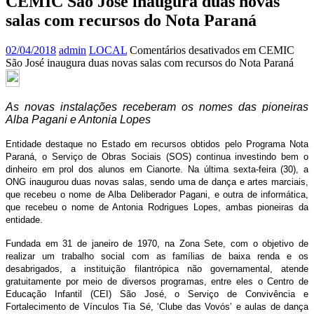
CEMIC São José inaugura duas novas
salas com recursos do Nota Paraná
02/04/2018
admin
LOCAL
Comentários desativados
em CEMIC
São José inaugura duas novas salas com recursos do Nota Paraná
As novas instalações receberam os nomes das pioneiras
Alba Pagani e Antonia Lopes
Entidade destaque no Estado em recursos obtidos pelo Programa Nota
Paraná, o Serviço de Obras Sociais (SOS) continua investindo bem o
dinheiro em prol dos alunos em Cianorte. Na última sexta-feira (30), a
ONG inaugurou duas novas salas, sendo uma de dança e artes marciais,
que recebeu o nome de Alba Deliberador Pagani, e outra de informática,
que recebeu o nome de Antonia Rodrigues Lopes, ambas pioneiras da
entidade.
Fundada em 31 de janeiro de 1970, na Zona Sete, com o objetivo de
realizar um trabalho social com as famílias de baixa renda e os
desabrigados, a instituição filantrópica não governamental, atende
gratuitamente por meio de diversos programas, entre eles o Centro de
Educação Infantil (CEI) São José, o Serviço de Convivência e
Fortalecimento de Vínculos Tia Sé, ‘Clube das Vovós’ e aulas de dança