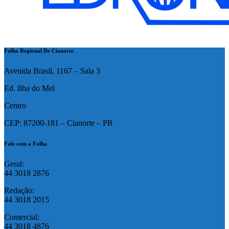
Folha Regional De Cianorte
Avenida Brasil, 1167 – Sala 3
Ed. Ilha do Mel
Centro
CEP: 87200-181 – Cianorte – PR
Fale com a Folha
Geral:
44 3018 2876
Redação:
44 3018 2015
Comercial:
44 3018 4876