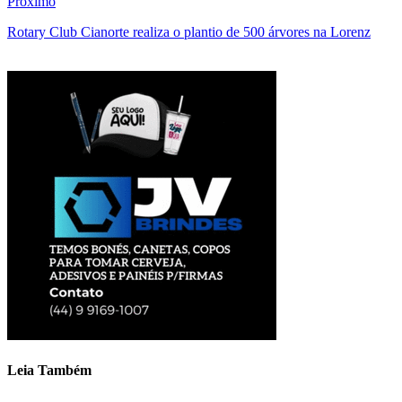
Próximo
Rotary Club Cianorte realiza o plantio de 500 árvores na Lorenz
Leia Também