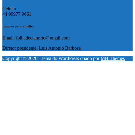
Celular:
44 99977 9661
Escreva para a Folha
Email: folhadecianorte@gmail.com
Diretor presidente: Luis Antonio Barbosa
Copyright © 2026 | Tema do WordPress criado por
MH Themes