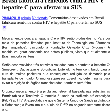
Brasil fabricará remédios contra HIV e
hepatite C para ofertar no SUS
28/04/2018
admin
Nacionais
Comentários desativados
em Brasil
fabricará remédios contra HIV e hepatite C para ofertar no SUS
Medicamentos contra a hepatite C e o HIV serão produzidos no País por
meio de parcerias firmadas pelo Instituto de Tecnologia em Fármacos
(Farmanguinhos), vinculado à Fundação Oswaldo Cruz (Fiocruz). A
medida vai gerar economia aos cofres públicos, visto que atualmente o
Brasil importa os itens.
Serão desenvolvidos três antivirais voltados para o combate à hepatite C:
Simeprevir, Daclastavir e Sofosbuvir. Este último tem contribuído para a
cura de muitos pacientes e a consequente redução de demanda pelo
transplante de fígado. O imunossupressor Everolimo, determinante para
evitar a rejeição de órgãos transplantados, também será feito.
O quinto medicamento é a pílula antirretroviral baseada nas substâncias
Emtricitabina e Tenofovir. O remédio é usado na profilaxia pré-exposição
(PrEP) ao HIV. A expectativa é que o Sistema Único de Saúde já distribua
o Sofosbuvir, o Everolimo e a pílula da PrEP no segundo semestre deste
ano.