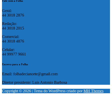
Fale com a Folha
Geral:
44 3018 2876
Redação:
44 3018 2015
Comercial:
44 3018 4876
Celular:
44 99977 9661
Escreva para a Folha
Email: folhadecianorte@gmail.com
Diretor presidente: Luis Antonio Barbosa
Copyright © 2026 | Tema do WordPress criado por
MH Themes