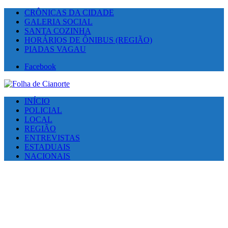
CRÔNICAS DA CIDADE
GALERIA SOCIAL
SANTA COZINHA
HORÁRIOS DE ÔNIBUS (REGIÃO)
PIADAS VAGAU
Facebook
INÍCIO
POLICIAL
LOCAL
REGIÃO
ENTREVISTAS
ESTADUAIS
NACIONAIS