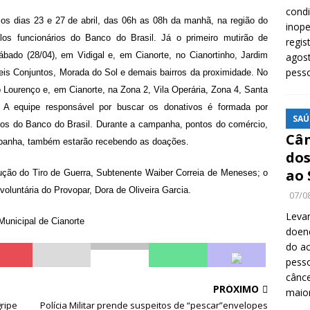
cond
 os dias 23 e 27 de abril, das 06h as 08h da manhã, na região do
inope
elos funcionários do Banco do Brasil. Já o primeiro mutirão de
regis
ábado (28/04), em Vidigal e, em Cianorte, no Cianortinho, Jardim
agost
pess
eis Conjuntos, Morada do Sol e demais bairros da proximidade. No
 Lourenço e, em Cianorte, na Zona 2, Vila Operária, Zona 4, Santa
. A equipe responsável por buscar os donativos é formada por
SAÚ
rios do Banco do Brasil. Durante a campanha, pontos do comércio,
Cân
mpanha, também estarão recebendo as doações.
dos
ao 
ução do Tiro de Guerra, Subtenente Waiber Correia de Meneses; o
voluntária do Provopar, Dora de Oliveira Garcia.
07/0
Levan
Municipal de Cianorte
doenç
do ac
pesso
cânc
PRÓXIMO
maio
ripe
Polícia Militar prende suspeitos de “pescar”envelopes