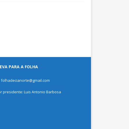
EVA PARA A FOLHA
: folhadecianorte@gmail.com
or presidente: Luis Antonio Barbosa