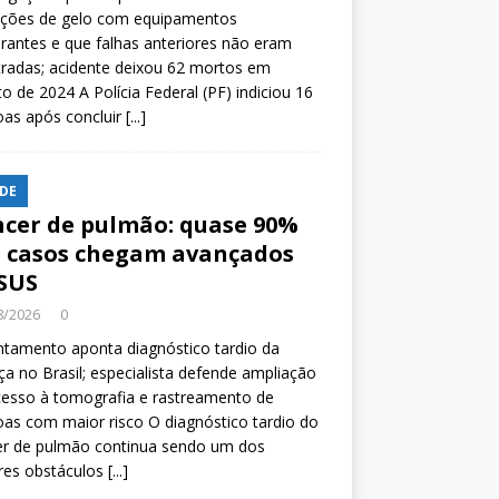
ições de gelo com equipamentos
rantes e que falhas anteriores não eram
tradas; acidente deixou 62 mortos em
o de 2024 A Polícia Federal (PF) indiciou 16
oas após concluir
[...]
DE
cer de pulmão: quase 90%
 casos chegam avançados
SUS
8/2026
0
tamento aponta diagnóstico tardio da
a no Brasil; especialista defende ampliação
esso à tomografia e rastreamento de
as com maior risco O diagnóstico tardio do
er de pulmão continua sendo um dos
res obstáculos
[...]