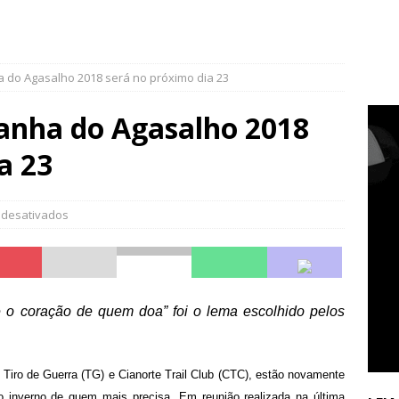
 do Agasalho 2018 será no próximo dia 23
anha do Agasalho 2018
a 23
 desativados
o coração de quem doa” foi o lema escolhido pelos
, Tiro de Guerra (TG) e Cianorte Trail Club (CTC), estão novamente
 inverno de quem mais precisa. Em reunião realizada na última