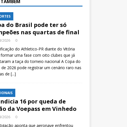
A TAMBÉM
ORTES
a do Brasil pode ter só
peões nas quartas de final
8/2026
0
ificação do Athletico-PR diante do Vitória
formar uma fase com oito clubes que já
taram a taça do torneio nacional A Copa do
l de 2026 pode registrar um cenário raro nas
tas de
[...]
IONAIS
indicia 16 por queda de
ão da Voepass em Vinhedo
8/2026
0
tigação aponta que aeronave enfrentou