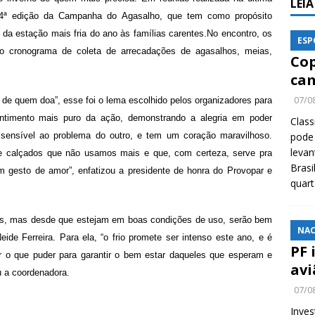
LEI
a 24ª edição da Campanha do Agasalho, que tem como propósito
da estação mais fria do ano às famílias carentes.No encontro, os
ESP
 o cronograma de coleta de arrecadações de agasalhos, meias,
Cop
cam
07/0
de quem doa”, esse foi o lema escolhido pelos organizadores para
ntimento mais puro da ação, demonstrando a alegria em poder
Class
 sensível ao problema do outro, e tem um coração maravilhoso.
pode 
levan
 calçados que não usamos mais e que, com certeza, serve pra
Brasi
 gesto de amor”, enfatizou a presidente de honra do Provopar e
quar
os, mas desde que estejam em boas condições de uso, serão bem
NAC
ide Ferreira. Para ela, “o frio promete ser intenso este ano, e é
PF 
r o que puder para garantir o bem estar daqueles que esperam e
avi
u a coordenadora.
07/0
Inves