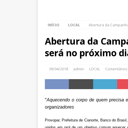
INÍCIO
LOCAL
Abertura da Campanha
Abertura da Camp
será no próximo di
09/04/2018
admin
LOCAL
Comentários
“
Aquecendo o corpo de quem precisa e 
organizadores
Provopar, Prefeitura de Cianorte, Banco do Brasil
unidos em prol de um objetivo comum,aquecer o