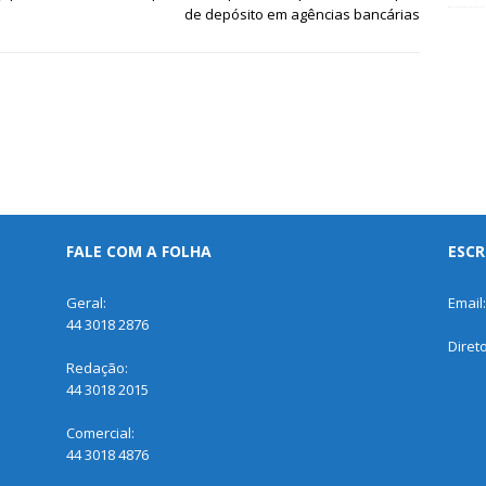
de depósito em agências bancárias
FALE COM A FOLHA
ESCR
Geral:
Email
44 3018 2876
Diret
Redação:
44 3018 2015
Comercial:
44 3018 4876