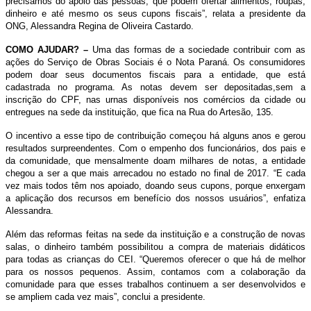
precisamos do apoio das pessoas, que podem ofertar alimentos, roupas,
dinheiro e até mesmo os seus cupons fiscais”, relata a presidente da
ONG, Alessandra Regina de Oliveira Castardo.
COMO AJUDAR? –
Uma das formas de a sociedade contribuir com as
ações do Serviço de Obras Sociais é o Nota Paraná. Os consumidores
podem doar seus documentos fiscais para a entidade, que está
cadastrada no programa. As notas devem ser depositadas,sem a
inscrição do CPF, nas urnas disponíveis nos comércios da cidade ou
entregues na sede da instituição, que fica na Rua do Artesão, 135.
O incentivo a esse tipo de contribuição começou há alguns anos e gerou
resultados surpreendentes. Com o empenho dos funcionários, dos pais e
da comunidade, que mensalmente doam milhares de notas, a entidade
chegou a ser a que mais arrecadou no estado no final de 2017. “E cada
vez mais todos têm nos apoiado, doando seus cupons, porque enxergam
a aplicação dos recursos em benefício dos nossos usuários”, enfatiza
Alessandra.
Além das reformas feitas na sede da instituição e a construção de novas
salas, o dinheiro também possibilitou a compra de materiais didáticos
para todas as crianças do CEI. “Queremos oferecer o que há de melhor
para os nossos pequenos. Assim, contamos com a colaboração da
comunidade para que esses trabalhos continuem a ser desenvolvidos e
se ampliem cada vez mais”, conclui a presidente.