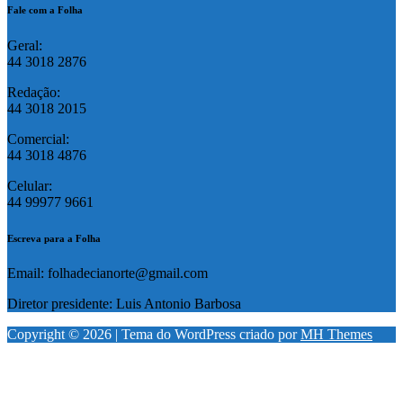
Fale com a Folha
Geral:
44 3018 2876
Redação:
44 3018 2015
Comercial:
44 3018 4876
Celular:
44 99977 9661
Escreva para a Folha
Email: folhadecianorte@gmail.com
Diretor presidente: Luis Antonio Barbosa
Copyright © 2026 | Tema do WordPress criado por
MH Themes