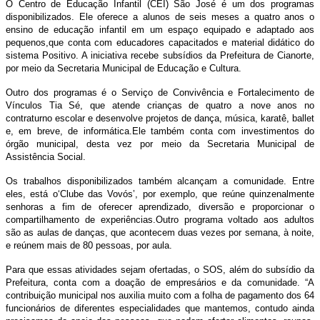
O Centro de Educação Infantil (CEI) São José é um dos programas
disponibilizados. Ele oferece a alunos de seis meses a quatro anos o
ensino de educação infantil em um espaço equipado e adaptado aos
pequenos,que conta com educadores capacitados e material didático do
sistema Positivo. A iniciativa recebe subsídios da Prefeitura de Cianorte,
por meio da Secretaria Municipal de Educação e Cultura.
Outro dos programas é o Serviço de Convivência e Fortalecimento de
Vínculos Tia Sé, que atende crianças de quatro a nove anos no
contraturno escolar e desenvolve projetos de dança, música, karatê, ballet
e, em breve, de informática.Ele também conta com investimentos do
órgão municipal, desta vez por meio da Secretaria Municipal de
Assistência Social.
Os trabalhos disponibilizados também alcançam a comunidade. Entre
eles, está o‘Clube das Vovós’, por exemplo, que reúne quinzenalmente
senhoras a fim de oferecer aprendizado, diversão e proporcionar o
compartilhamento de experiências.Outro programa voltado aos adultos
são as aulas de danças, que acontecem duas vezes por semana, à noite,
e reúnem mais de 80 pessoas, por aula.
Para que essas atividades sejam ofertadas, o SOS, além do subsídio da
Prefeitura, conta com a doação de empresários e da comunidade. “A
contribuição municipal nos auxilia muito com a folha de pagamento dos 64
funcionários de diferentes especialidades que mantemos, contudo ainda