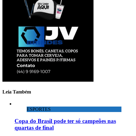
Leia Também
ESPORTES
Copa do Brasil pode ter só campeões nas
quartas de final