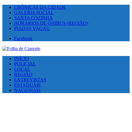
CRÔNICAS DA CIDADE
GALERIA SOCIAL
SANTA COZINHA
HORÁRIOS DE ÔNIBUS (REGIÃO)
PIADAS VAGAU
Facebook
INÍCIO
POLICIAL
LOCAL
REGIÃO
ENTREVISTAS
ESTADUAIS
NACIONAIS