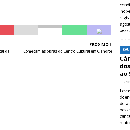
cond
inope
regis
agost
pess
PRÓXIMO
SAÚ
tal da
Começam as obras do Centro Cultural em Cianorte
Cân
dos
ao 
07/0
Levan
doenç
do ac
pesso
cânc
maio