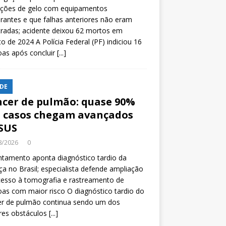
ições de gelo com equipamentos
rantes e que falhas anteriores não eram
tradas; acidente deixou 62 mortos em
o de 2024 A Polícia Federal (PF) indiciou 16
oas após concluir
[...]
DE
cer de pulmão: quase 90%
 casos chegam avançados
SUS
8/2026
0
tamento aponta diagnóstico tardio da
a no Brasil; especialista defende ampliação
esso à tomografia e rastreamento de
as com maior risco O diagnóstico tardio do
er de pulmão continua sendo um dos
res obstáculos
[...]