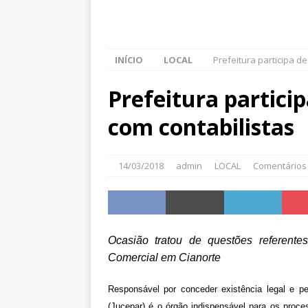
INÍCIO
LOCAL
Prefeitura participa d
Prefeitura partici
com contabilistas
14/03/2018
admin
LOCAL
Comentários
Ocasião tratou de questões referent
Comercial em Cianorte
Responsável por conceder existência legal e p
(Jucepar) é o órgão indispensável para os proce