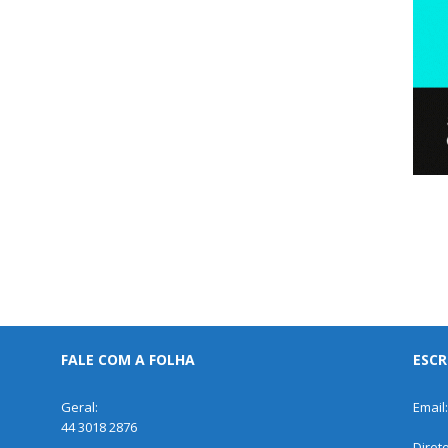
FALE COM A FOLHA
ESCR
Geral:
Email
44 3018 2876
Diret