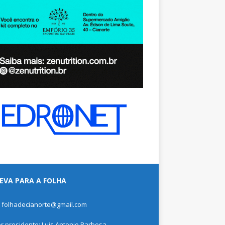
EVA PARA A FOLHA
: folhadecianorte@gmail.com
or presidente: Luis Antonio Barbosa