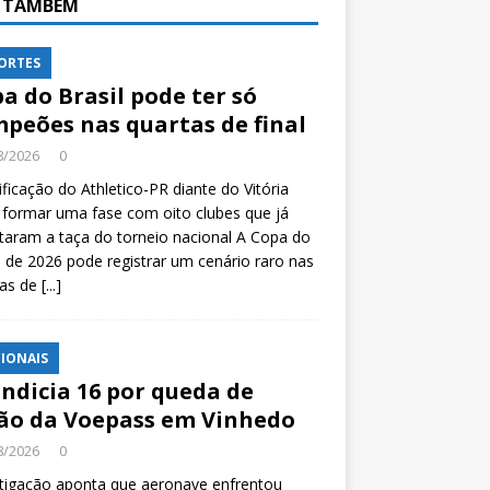
A TAMBÉM
ORTES
a do Brasil pode ter só
peões nas quartas de final
8/2026
0
ificação do Athletico-PR diante do Vitória
formar uma fase com oito clubes que já
taram a taça do torneio nacional A Copa do
l de 2026 pode registrar um cenário raro nas
tas de
[...]
IONAIS
indicia 16 por queda de
ão da Voepass em Vinhedo
8/2026
0
tigação aponta que aeronave enfrentou