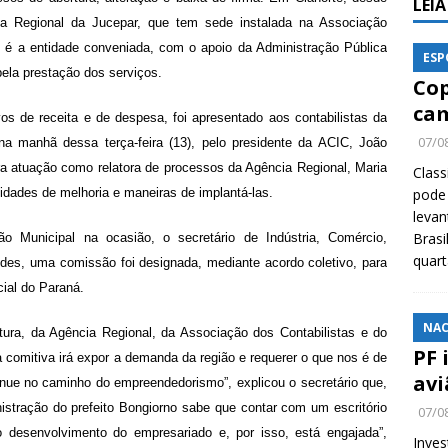
LEI
ia Regional da Jucepar, que tem sede instalada na Associação
e é a entidade conveniada, com o apoio da Administração Pública
ESP
ela prestação dos serviços.
Cop
cam
os de receita e de despesa, foi apresentado aos contabilistas da
07/0
 na manhã dessa terça-feira (13), pelo presidente da ACIC, João
ara atuação como relatora de processos da Agência Regional, Maria
Class
bilidades de melhoria e maneiras de implantá-las.
pode 
levan
Brasi
o Municipal na ocasião, o secretário de Indústria, Comércio,
quar
des, uma comissão foi designada, mediante acordo coletivo, para
cial do Paraná.
NAC
tura, da Agência Regional, da Associação dos Contabilistas e do
PF 
a comitiva irá expor a demanda da região e requerer o que nos é de
avi
inue no caminho do empreendedorismo”, explicou o secretário que,
istração do prefeito Bongiorno sabe que contar com um escritório
07/0
o desenvolvimento do empresariado e, por isso, está engajada”,
Inves