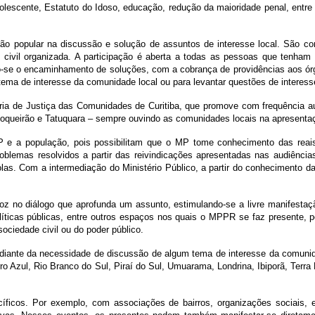
olescente, Estatuto do Idoso, educação, redução da maioridade penal, entr
ção popular na discussão e solução de assuntos de interesse local. São conv
 civil organizada. A participação é aberta a todas as pessoas que tenham 
do-se o encaminhamento de soluções, com a cobrança de providências aos ór
ma de interesse da comunidade local ou para levantar questões de interesse
 de Justiça das Comunidades de Curitiba, que promove com frequência audi
o, Boqueirão e Tatuquara – sempre ouvindo as comunidades locais na apresent
P e a população, pois possibilitam que o MP tome conhecimento das reai
 problemas resolvidos a partir das reivindicações apresentadas nas audiên
colas. Com a intermediação do Ministério Público, a partir do conhecimento 
no diálogo que aprofunda um assunto, estimulando-se a livre manifestação
olíticas públicas, entre outros espaços nos quais o MPPR se faz presente, 
ciedade civil ou do poder público.
diante da necessidade de discussão de algum tema de interesse da comunida
o Azul, Rio Branco do Sul, Piraí do Sul, Umuarama, Londrina, Ibiporã, Terra 
cos. Por exemplo, com associações de bairros, organizações sociais, en