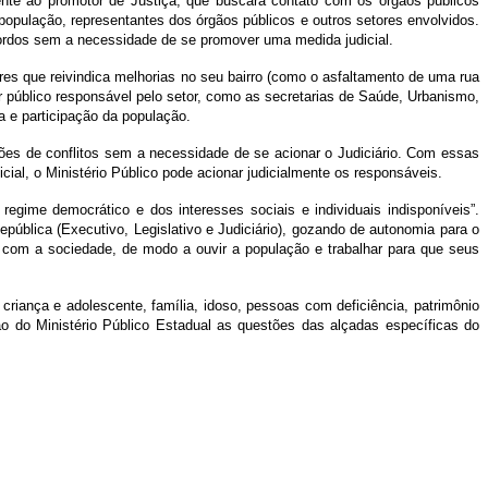
te ao promotor de Justiça, que buscará contato com os órgãos públicos
opulação, representantes dos órgãos públicos e outros setores envolvidos.
ordos sem a necessidade de se promover uma medida judicial.
 que reivindica melhorias no seu bairro (como o asfaltamento de uma rua
 público responsável pelo setor, como as secretarias de Saúde, Urbanismo,
 e participação da população.
es de conflitos sem a necessidade de se acionar o Judiciário. Com essas
ial, o Ministério Público pode acionar judicialmente os responsáveis.
 regime democrático e dos interesses sociais e individuais indisponíveis”.
ública (Executivo, Legislativo e Judiciário), gozando de autonomia para o
 com a sociedade, de modo a ouvir a população e trabalhar para que seus
criança e adolescente, família, idoso, pessoas com deficiência, patrimônio
ção do Ministério Público Estadual as questões das alçadas específicas do