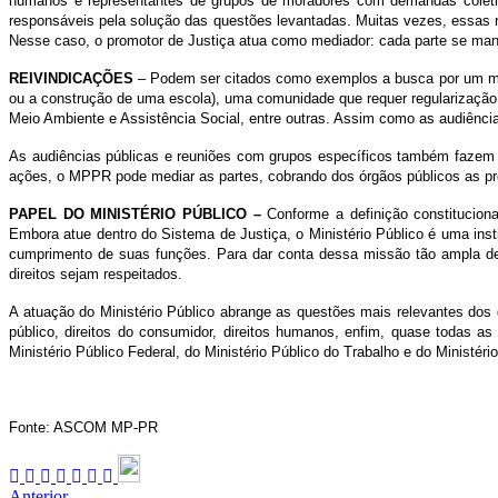
humanos e representantes de grupos de moradores com demandas coletiv
responsáveis pela solução das questões levantadas. Muitas vezes, essas r
Nesse caso, o promotor de Justiça atua como mediador: cada parte se man
REIVINDICAÇÕES
– Podem ser citados como exemplos a busca por um med
ou a construção de uma escola), uma comunidade que requer regularização 
Meio Ambiente e Assistência Social, entre outras. Assim como as audiênci
As audiências públicas e reuniões com grupos específicos também fazem 
ações, o MPPR pode mediar as partes, cobrando dos órgãos públicos as prov
PAPEL DO MINISTÉRIO PÚBLICO –
Conforme a definição constituciona
Embora atue dentro do Sistema de Justiça, o Ministério Público é uma ins
cumprimento de suas funções. Para dar conta dessa missão tão ampla de 
direitos sejam respeitados.
A atuação do Ministério Público abrange as questões mais relevantes dos d
público, direitos do consumidor, direitos humanos, enfim, quase todas as
Ministério Público Federal, do Ministério Público do Trabalho e do Ministério 
Fonte: ASCOM MP-PR
Anterior