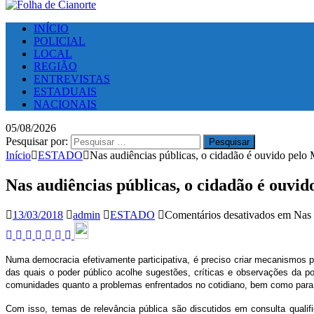
INÍCIO
POLICIAL
LOCAL
REGIÃO
ENTREVISTAS
ESTADUAIS
NACIONAIS
05/08/2026
Pesquisar por:
Início
ESTADO
Nas audiências públicas, o cidadão é ouvido pelo 
Nas audiências públicas, o cidadão é ouvid
13/03/2018
admin
ESTADO
Comentários desativados
em Nas a
Numa democracia efetivamente participativa, é preciso criar mecanismos pa
das quais o poder público acolhe sugestões, críticas e observações da p
comunidades quanto a problemas enfrentados no cotidiano, bem como para 
Com isso, temas de relevância pública são discutidos em consulta quali