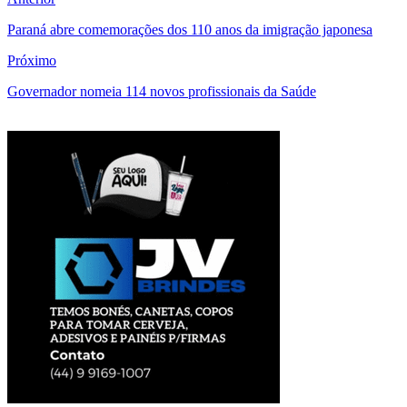
Paraná abre comemorações dos 110 anos da imigração japonesa
Próximo
Governador nomeia 114 novos profissionais da Saúde