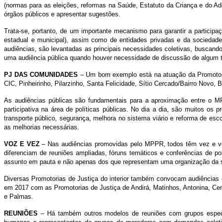
(normas para as eleições, reformas na Saúde, Estatuto da Criança e do Ad
órgãos públicos e apresentar sugestões.
Trata-se, portanto, de um importante mecanismo para garantir a participa
estadual e municipal), assim como de entidades privadas e da sociedade
audiências, são levantadas as principais necessidades coletivas, buscan
uma audiência pública quando houver necessidade de discussão de algum te
PJ DAS COMUNIDADES
– Um bom exemplo está na atuação da Promotoria
CIC, Pinheirinho, Pilarzinho, Santa Felicidade, Sítio Cercado/Bairro Nov
As audiências públicas são fundamentais para a aproximação entre o M
participativa na área de políticas públicas. No dia a dia, são muitos os
transporte público, segurança, melhora no sistema viário e reforma de es
as melhorias necessárias.
VOZ E VEZ
– Nas audiências promovidas pelo MPPR, todos têm vez e voz 
diferenciam de reuniões ampliadas, fóruns temáticos e conferências de p
assunto em pauta e não apenas dos que representam uma organização da so
Diversas Promotorias de Justiça do interior também convocam audiências 
em 2017 com as Promotorias de Justiça de Andirá, Matinhos, Antonina, Cerr
e Palmas.
REUNIÕES
– Há também outros modelos de reuniões com grupos específi