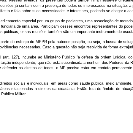
as. Nesses eventos, os presentes podem também manifestar-se diretamen
euniões já contam com a presença de todos os interessados na situação: a p
ifesta e fala sobre suas necessidades e interesses, podendo-se chegar a ac
icamento especial por um grupo de pacientes, uma associação de moradores
fundiária de uma área. Participam desses encontros representantes do poder
as públicas, essas reuniões também são um importante instrumento de escuta
parte do esforço do MPPR pela autocomposição, ou seja, a busca de soluçõ
idências necessárias. Caso a questão não seja resolvida de forma extrajudic
l (art. 127), incumbe ao Ministério Público “a defesa da ordem jurídica, do
tituição independente, que não está subordinada a nenhum dos Poderes da Rep
defender os direitos de todos, o MP precisa estar em contato permanente
ireitos sociais e individuais, em áreas como saúde pública, meio ambiente, 
 áreas relacionadas a direitos da cidadania. Estão fora do âmbito de atua
Público Militar.