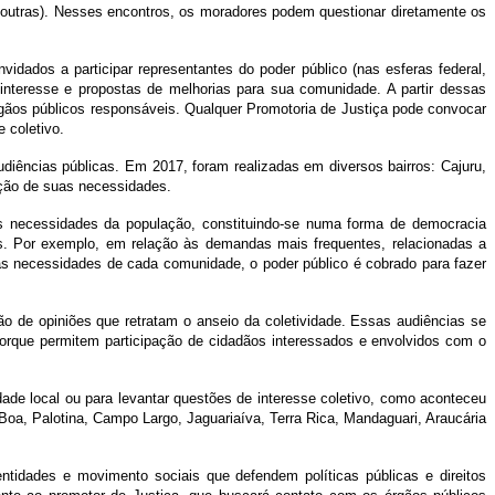
e outras). Nesses encontros, os moradores podem questionar diretamente os
idados a participar representantes do poder público (nas esferas federal,
interesse e propostas de melhorias para sua comunidade. A partir dessas
gãos públicos responsáveis. Qualquer Promotoria de Justiça pode convocar
 coletivo.
ências públicas. Em 2017, foram realizadas em diversos bairros: Cajuru,
ação de suas necessidades.
s necessidades da população, constituindo-se numa forma de democracia
cias. Por exemplo, em relação às demandas mais frequentes, relacionadas a
das necessidades de cada comunidade, o poder público é cobrado para fazer
 de opiniões que retratam o anseio da coletividade. Essas audiências se
porque permitem participação de cidadãos interessados e envolvidos com o
de local ou para levantar questões de interesse coletivo, como aconteceu
Boa, Palotina, Campo Largo, Jaguariaíva, Terra Rica, Mandaguari, Araucária
tidades e movimento sociais que defendem políticas públicas e direitos