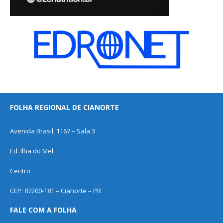
FOLHA REGIONAL DE CIANORTE
Avenida Brasil, 1167 – Sala 3
Ed. Ilha do Mel
Centro
CEP: 87200-181 – Cianorte – PR
FALE COM A FOLHA