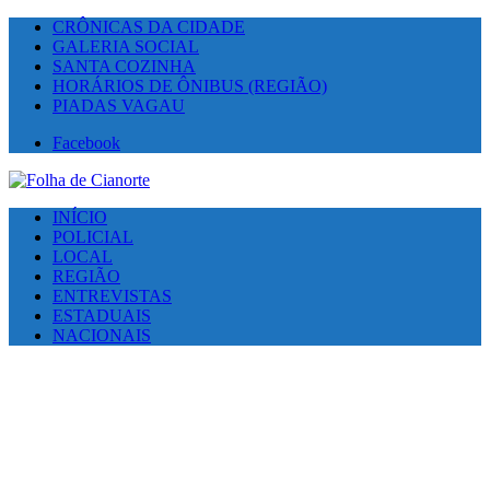
CRÔNICAS DA CIDADE
GALERIA SOCIAL
SANTA COZINHA
HORÁRIOS DE ÔNIBUS (REGIÃO)
PIADAS VAGAU
Facebook
INÍCIO
POLICIAL
LOCAL
REGIÃO
ENTREVISTAS
ESTADUAIS
NACIONAIS