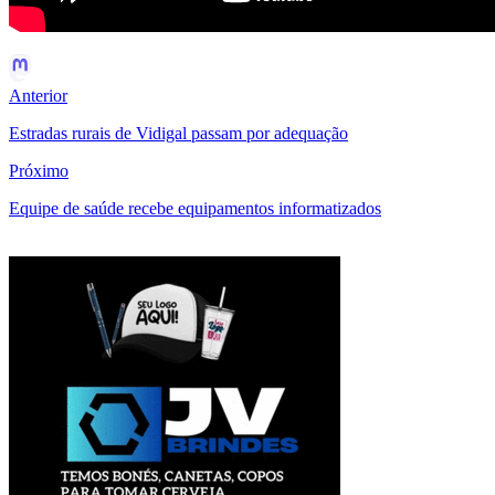
Anterior
Estradas rurais de Vidigal passam por adequação
Próximo
Equipe de saúde recebe equipamentos informatizados