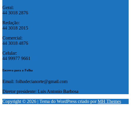
Geral:
44 3018 2876
Redação:
44 3018 2015
Comercial:
44 3018 4876
Celular:
44 99977 9661
Escreva para a Folha
Email: folhadecianorte@gmail.com
Diretor presidente: Luis Antonio Barbosa
Copyright © 2026 | Tema do WordPress criado por
MH Themes