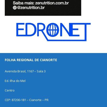
FOLHA REGIONAL DE CIANORTE
Avenida Brasil, 1167 – Sala 3
Ed. Ilha do Mel
Centro
CEP: 87200-181 – Cianorte – PR