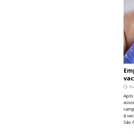
Emp
vac
06
Após
asso
camp
à vac
São 