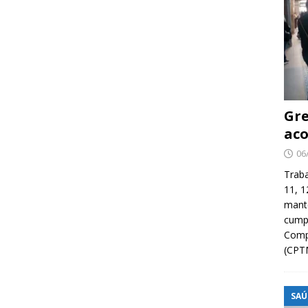
Gre
aco
06
Traba
11, 1
manté
cump
Compa
(CPT
SAÚ