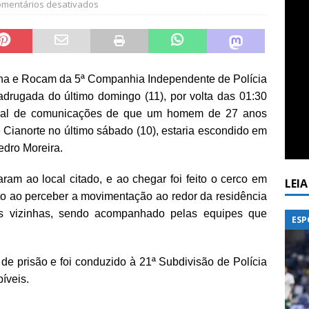
mentários desativados
lha e Rocam da 5ª Companhia Independente de Polícia
adrugada do último domingo (11), por volta das 01:30
ntral de comunicações de que um homem de 27 anos
e Cianorte no último sábado (10), estaria escondido em
edro Moreira.
aram ao local citado, e ao chegar foi feito o cerco em
LEI
to ao perceber a movimentação ao redor da residência
as vizinhas, sendo acompanhado pelas equipes que
ESP
 de prisão e foi conduzido à 21ª Subdivisão de Polícia
íveis.