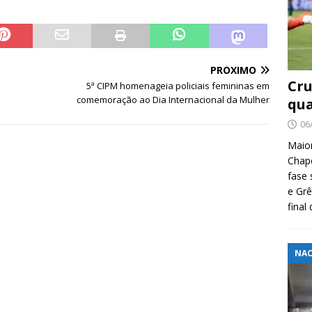
PRÓXIMO
Cru
5ª CIPM homenageia policiais femininas em
comemoração ao Dia Internacional da Mulher
qua
06
Maio
Chape
fase 
e Grê
final
NAC