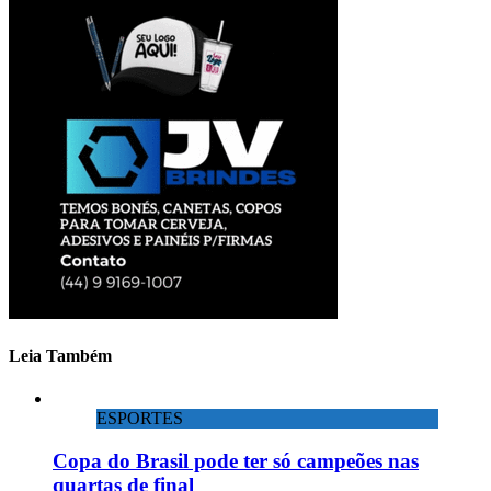
Leia Também
ESPORTES
Copa do Brasil pode ter só campeões nas
quartas de final