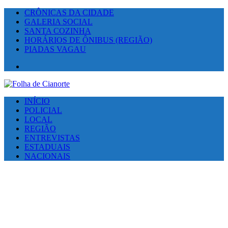
CRÔNICAS DA CIDADE
GALERIA SOCIAL
SANTA COZINHA
HORÁRIOS DE ÔNIBUS (REGIÃO)
PIADAS VAGAU
Facebook
INÍCIO
POLICIAL
LOCAL
REGIÃO
ENTREVISTAS
ESTADUAIS
NACIONAIS