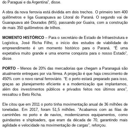
do Paraguai e da Argentina”, disse.
A obra da nova ferrovia está dividida em dois trechos. O primeiro tem 400
quilômetros e liga Guarapuava ao Litoral do Paraná. O segundo vai de
Guarapuava até Dourados (MS), passando por Guaíra, com a construção
de mais 350 quilômetros de trilhos.
MOMENTO HISTÓRICO
– Para o secretário de Estado de Infraestrutura e
Logística, José Richa Filho, o início dos estudos de viabilidade do
empreendimento é um momento histórico para o Paraná. “É uma
expetativa muito grande e uma enorme conquista para o nosso Estado”,
disse.
PORTO
– Menos de 20% das mercadorias que chegam a Paranaguá são
atualmente entregues por via férrea. A projeção é que haja crescimento de
450% com o novo ramal ferroviário. “E o porto estará preparado para isso,
graças ao planejamento eficiente e a modernização que implantamos,
além dos investimentos públicos e privados feitos nos últimos anos”,
ressaltou o Beto Richa.
Ele citou que em 2011 o porto tinha movimentação anual de 36 milhões de
toneladas. Em 2017, foram 51,5 milhões. “Acabamos com as filas de
caminhões no porto e de navios, modernizamos equipamentos, como
guindastes e shiploaders, que eram da década de 70, garantindo mais
agilidade e velocidade na movimentação de cargas”, reforçou.