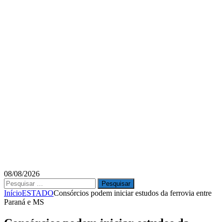
08/08/2026
Pesquisar
por:
Início
ESTADO
Consórcios podem iniciar estudos da ferrovia entre
Paraná e MS