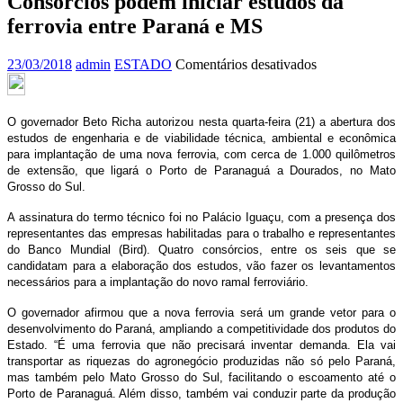
Consórcios podem iniciar estudos da
ferrovia entre Paraná e MS
em
23/03/2018
admin
ESTADO
Comentários desativados
Consórcios
podem
iniciar
O governador Beto Richa autorizou nesta quarta-feira (21) a abertura dos
estudos
estudos de engenharia e de viabilidade técnica, ambiental e econômica
da
para implantação de uma nova ferrovia, com cerca de 1.000 quilômetros
ferrovia
de extensão, que ligará o Porto de Paranaguá a Dourados, no Mato
entre
Grosso do Sul.
Paraná
e
A assinatura do termo técnico foi no Palácio Iguaçu, com a presença dos
MS
representantes das empresas habilitadas para o trabalho e representantes
do Banco Mundial (Bird). Quatro consórcios, entre os seis que se
candidatam para a elaboração dos estudos, vão fazer os levantamentos
necessários para a implantação do novo ramal ferroviário.
O governador afirmou que a nova ferrovia será um grande vetor para o
desenvolvimento do Paraná, ampliando a competitividade dos produtos do
Estado. “É uma ferrovia que não precisará inventar demanda. Ela vai
transportar as riquezas do agronegócio produzidas não só pelo Paraná,
mas também pelo Mato Grosso do Sul, facilitando o escoamento até o
Porto de Paranaguá. Além disso, também vai conduzir parte da produção