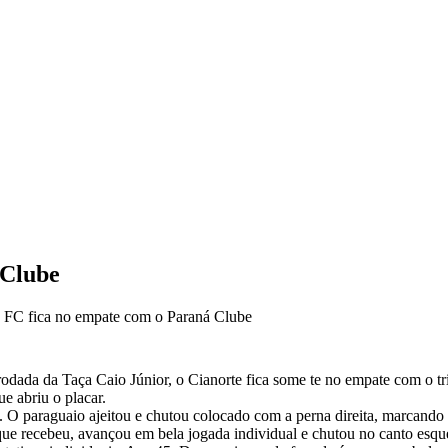
 Clube
 FC fica no empate com o Paraná Clube
odada da Taça Caio Júnior, o Cianorte fica some te no empate com o tri
e abriu o placar.
O paraguaio ajeitou e chutou colocado com a perna direita, marcando s
que recebeu, avançou em bela jogada individual e chutou no canto esqu