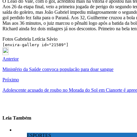
O Leão do Vale, com o gol, acreditou mais na vitória e apostou nas ten
Aos 26 da etapa final, veio a primeira jogada de perigo do segundo t
saída do goleiro, mas João Gabriel impediu milagrosamente o segund
gol perdido fez falta para o Paraná. Aos 32, Guilherme cruzou a bola 
Mas aos 36 minutos, o juiz marcou o pênalti logo após a batida da bo
Richard ainda fez dois milagres já nos descontos. Primeiro na bela ten
Fotos Gabriela Letícia Sávio
[envira-gallery id="21589"]
Anterior
Ministério da Saúde convoca população para doar sangue
Próximo
Adolescente acusado de roubo no Morada do Sol em Cianorte é apre
Leia Também
ESPORTES