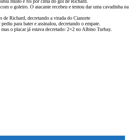
subiu muito e foi por cima do gol de Richard.
a com o goleiro. O atacante recebeu e tentou dar uma cavadinha na
es de Richard, decretando a virada do Cianorte
 pediu para bater e assinalou, decretando o empate.
a, mas o placar já estava decretado: 2×2 no Albino Turbay.