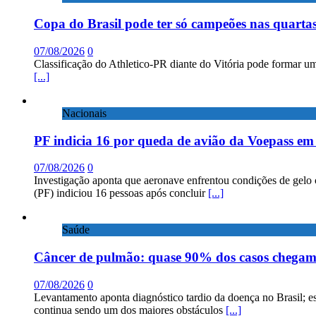
Copa do Brasil pode ter só campeões nas quartas
07/08/2026
0
Classificação do Athletico-PR diante do Vitória pode formar um
[...]
Nacionais
PF indicia 16 por queda de avião da Voepass e
07/08/2026
0
Investigação aponta que aeronave enfrentou condições de gelo 
(PF) indiciou 16 pessoas após concluir
[...]
Saúde
Câncer de pulmão: quase 90% dos casos chega
07/08/2026
0
Levantamento aponta diagnóstico tardio da doença no Brasil; e
continua sendo um dos maiores obstáculos
[...]