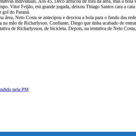
tativas individuais. Aos 45, Deco arriscou de fora da área, mas a bola 
empo. Vitor Feijão, em grande jogada, deixou Thiago Santos cara a car
o gol do Paraná.
na área, Neto Costa se antecipou e desviou a bola para o fundo das red
la na mão de Richarlyson. Confiante, Diego que tinha acabado de entrar
tativa de Richarlysson, de bicicleta. Depois, na tentativa de Neto Cost
endido pela PM