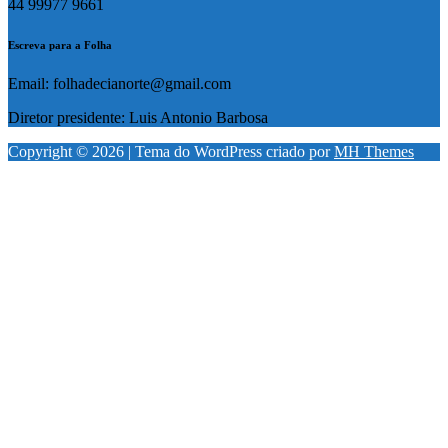
44 99977 9661
Escreva para a Folha
Email: folhadecianorte@gmail.com
Diretor presidente: Luis Antonio Barbosa
Copyright © 2026 | Tema do WordPress criado por
MH Themes