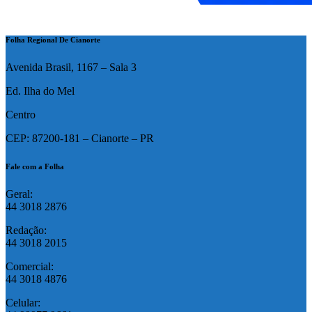
Folha Regional De Cianorte
Avenida Brasil, 1167 – Sala 3
Ed. Ilha do Mel
Centro
CEP: 87200-181 – Cianorte – PR
Fale com a Folha
Geral:
44 3018 2876
Redação:
44 3018 2015
Comercial:
44 3018 4876
Celular: