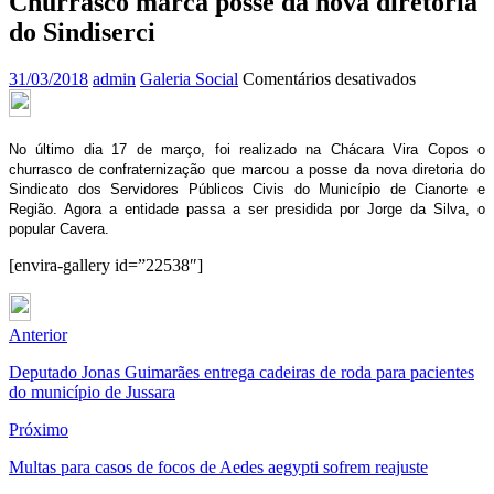
Churrasco marca posse da nova diretoria
do Sindiserci
em
31/03/2018
admin
Galeria Social
Comentários desativados
Churrasco
marca
posse
No último dia 17 de março, foi realizado na Chácara Vira Copos o
da
churrasco de confraternização que marcou a posse da nova diretoria do
nova
Sindicato dos Servidores Públicos Civis do Município de Cianorte e
diretoria
Região. Agora a entidade passa a ser presidida por Jorge da Silva, o
do
popular Cavera.
Sindiserci
[envira-gallery id=”22538″]
Anterior
Deputado Jonas Guimarães entrega cadeiras de roda para pacientes
do município de Jussara
Próximo
Multas para casos de focos de Aedes aegypti sofrem reajuste