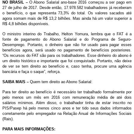
NO BRASIL –
O Abono Salarial ano-base 2016 começou a ser pago em
27 de julho de 2017. Desde então, 17.978.582 trabalhadores já receberam
o benefício, o que representa 73,3% do total. Os valores sacados até
agora somam mais de R$ 13,2 bilhões. Mas ainda há um valor superior a
R$ 4,8 bilhões disponíveis.
O ministro interino do Trabalho, Helton Yomura, lembra que o FAT é a
fonte de pagamento do Abono Salarial e do Programa de Seguro-
Desemprego. Portanto, o dinheiro que não for usado para pagar esses
benefícios agora, será usado no pagamento de benefícios posteriores.
“Os recursos do FAT são para os trabalhadores. Esse dinheiro do abono é
um direito histórico e importante que foi conquistado. Portanto, não deixe
de ver se tem direito ao benefício e, caso tenha, procure uma agência
bancária e faça o saque”, reforça.
SAIBA MAIS –
Quem tem direito ao Abono Salarial:
Para ter direito ao benefício é necessário ter trabalhado formalmente por
pelo menos um mês em 2016 com remuneração média de até dois
salários mínimos. Além disso, o trabalhador tinha de estar inscrito no
PIS/Pasep há pelo menos cinco anos e ter tido seus dados informados
corretamente pelo empregador na Relação Anual de Informações Sociais
(Rais).
PARA MAIS INFORMAÇÕES: