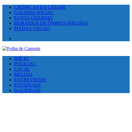
CRÔNICAS DA CIDADE
GALERIA SOCIAL
SANTA COZINHA
HORÁRIOS DE ÔNIBUS (REGIÃO)
PIADAS VAGAU
Facebook
INÍCIO
POLICIAL
LOCAL
REGIÃO
ENTREVISTAS
ESTADUAIS
NACIONAIS