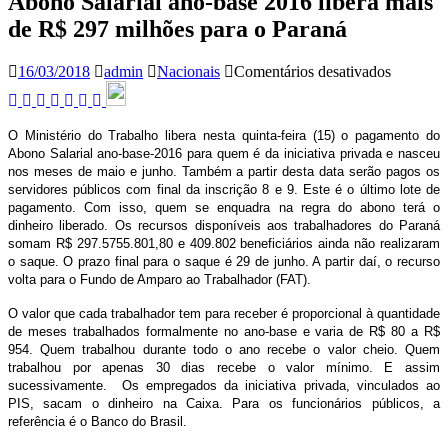
Abono Salarial ano-base 2016 libera mais
de R$ 297 milhões para o Paraná
em
16/03/2018
admin
Nacionais
Comentários desativados
Abono
Salarial
ano-
O Ministério do Trabalho libera nesta quinta-feira (15) o pagamento do
base
Abono Salarial ano-base-2016 para quem é da iniciativa privada e nasceu
2016
nos meses de maio e junho. Também a partir desta data serão pagos os
libera
servidores públicos com final da inscrição 8 e 9. Este é o último lote de
mais
pagamento. Com isso, quem se enquadra na regra do abono terá o
de
dinheiro liberado. Os recursos disponíveis aos trabalhadores do Paraná
R$
somam R$ 297.5755.801,80 e 409.802 beneficiários ainda não realizaram
297
o saque. O prazo final para o saque é 29 de junho. A partir daí, o recurso
milhões
volta para o Fundo de Amparo ao Trabalhador (FAT).
para
o
O valor que cada trabalhador tem para receber é proporcional à quantidade
Paraná
de meses trabalhados formalmente no ano-base e varia de R$ 80 a R$
954. Quem trabalhou durante todo o ano recebe o valor cheio. Quem
trabalhou por apenas 30 dias recebe o valor mínimo. E assim
sucessivamente. Os empregados da iniciativa privada, vinculados ao
PIS, sacam o dinheiro na Caixa. Para os funcionários públicos, a
referência é o Banco do Brasil.