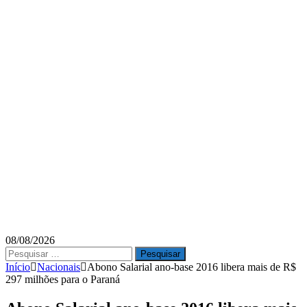
08/08/2026
Pesquisar
por:
Início
Nacionais
Abono Salarial ano-base 2016 libera mais de R$
297 milhões para o Paraná