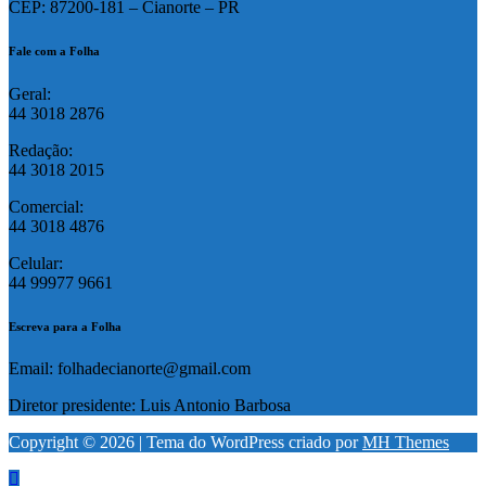
CEP: 87200-181 – Cianorte – PR
Fale com a Folha
Geral:
44 3018 2876
Redação:
44 3018 2015
Comercial:
44 3018 4876
Celular:
44 99977 9661
Escreva para a Folha
Email: folhadecianorte@gmail.com
Diretor presidente: Luis Antonio Barbosa
Copyright © 2026 | Tema do WordPress criado por
MH Themes