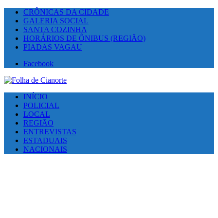
CRÔNICAS DA CIDADE
GALERIA SOCIAL
SANTA COZINHA
HORÁRIOS DE ÔNIBUS (REGIÃO)
PIADAS VAGAU
Facebook
INÍCIO
POLICIAL
LOCAL
REGIÃO
ENTREVISTAS
ESTADUAIS
NACIONAIS