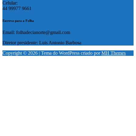
Celular:
44 99977 9661
Escreva para a Folha
Email: folhadecianorte@gmail.com
Diretor presidente: Luis Antonio Barbosa
Copyright © 2026 | Tema do WordPress criado por
MH Themes