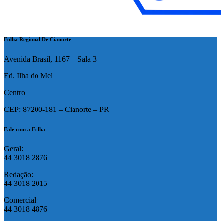
Folha Regional De Cianorte
Avenida Brasil, 1167 – Sala 3
Ed. Ilha do Mel
Centro
CEP: 87200-181 – Cianorte – PR
Fale com a Folha
Geral:
44 3018 2876
Redação:
44 3018 2015
Comercial:
44 3018 4876