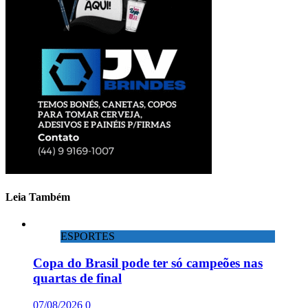
Leia Também
ESPORTES
Copa do Brasil pode ter só campeões nas
quartas de final
07/08/2026
0