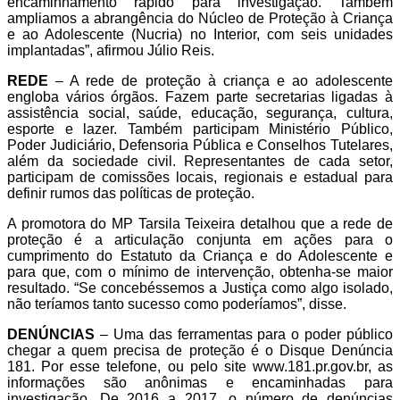
encaminhamento rápido para investigação. Também
ampliamos a abrangência do Núcleo de Proteção à Criança
e ao Adolescente (Nucria) no Interior, com seis unidades
implantadas”, afirmou Júlio Reis.
REDE
– A rede de proteção à criança e ao adolescente
engloba vários órgãos. Fazem parte secretarias ligadas à
assistência social, saúde, educação, segurança, cultura,
esporte e lazer. Também participam Ministério Público,
Poder Judiciário, Defensoria Pública e Conselhos Tutelares,
além da sociedade civil. Representantes de cada setor,
participam de comissões locais, regionais e estadual para
definir rumos das políticas de proteção.
A promotora do MP Tarsila Teixeira detalhou que a rede de
proteção é a articulação conjunta em ações para o
cumprimento do Estatuto da Criança e do Adolescente e
para que, com o mínimo de intervenção, obtenha-se maior
resultado. “Se concebéssemos a Justiça como algo isolado,
não teríamos tanto sucesso como poderíamos”, disse.
DENÚNCIAS
– Uma das ferramentas para o poder público
chegar a quem precisa de proteção é o Disque Denúncia
181. Por esse telefone, ou pelo site www.181.pr.gov.br, as
informações são anônimas e encaminhadas para
investigação. De 2016 a 2017, o número de denúncias