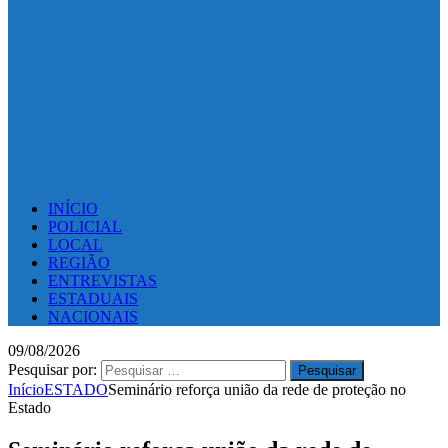
INÍCIO
POLICIAL
LOCAL
REGIÃO
ENTREVISTAS
ESTADUAIS
NACIONAIS
09/08/2026
Pesquisar por:
Início
ESTADO
Seminário reforça união da rede de proteção no
Estado