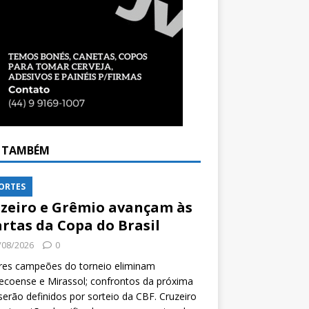
A TAMBÉM
ORTES
zeiro e Grêmio avançam às
rtas da Copa do Brasil
/08/2026
0
res campeões do torneio eliminam
coense e Mirassol; confrontos da próxima
serão definidos por sorteio da CBF. Cruzeiro