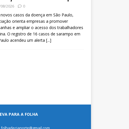
/08/2026
0
 novos casos da doença em São Paulo,
ciação orienta empresas a promover
anhas e ampliar o acesso dos trabalhadores
ina. O registro de 16 casos de sarampo em
Paulo acendeu um alerta
[...]
EVA PARA A FOLHA
: folhadecianorte@gmail.com