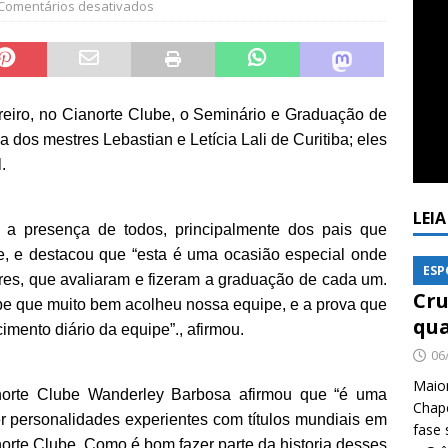
Comentários desativados
reiro, no Cianorte Clube, o Seminário e Graduação de
 dos mestres Lebastian e Letícia Lali de Curitiba; eles
.
LEI
u a presença de todos, principalmente dos pais que
te, e destacou que “esta é uma ocasião especial onde
ESP
es, que avaliaram e fizeram a graduação de cada um.
Cru
e que muito bem acolheu nossa equipe, e a prova que
qua
cimento diário da equipe”., afirmou.
06
Maio
norte Clube Wanderley Barbosa afirmou que “é uma
Chape
ber personalidades experientes com títulos mundiais em
fase 
orte Clube. Como é bom fazer parte da historia desses