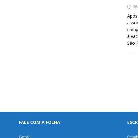
06
Após
asso
camp
à vac
São 
FALE COM A FOLHA
ESCR
Geral:
Email