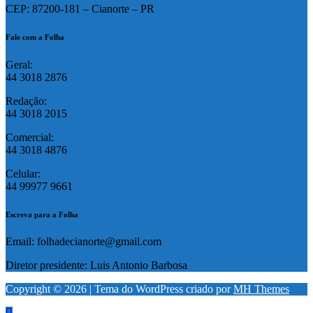
CEP: 87200-181 – Cianorte – PR
Fale com a Folha
Geral:
44 3018 2876
Redação:
44 3018 2015
Comercial:
44 3018 4876
Celular:
44 99977 9661
Escreva para a Folha
Email: folhadecianorte@gmail.com
Diretor presidente: Luis Antonio Barbosa
Copyright © 2026 | Tema do WordPress criado por
MH Themes