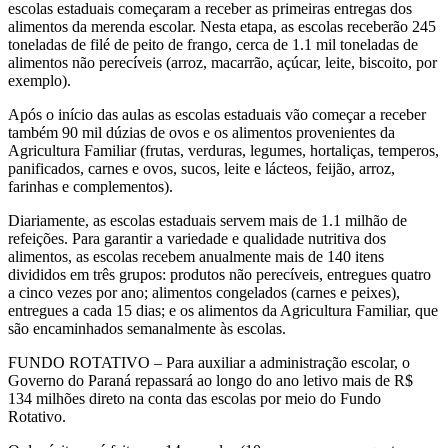
escolas estaduais começaram a receber as primeiras entregas dos
alimentos da merenda escolar. Nesta etapa, as escolas receberão 245
toneladas de filé de peito de frango, cerca de 1.1 mil toneladas de
alimentos não perecíveis (arroz, macarrão, açúcar, leite, biscoito, por
exemplo).
Após o início das aulas as escolas estaduais vão começar a receber
também 90 mil dúzias de ovos e os alimentos provenientes da
Agricultura Familiar (frutas, verduras, legumes, hortaliças, temperos,
panificados, carnes e ovos, sucos, leite e lácteos, feijão, arroz,
farinhas e complementos).
Diariamente, as escolas estaduais servem mais de 1.1 milhão de
refeições. Para garantir a variedade e qualidade nutritiva dos
alimentos, as escolas recebem anualmente mais de 140 itens
divididos em três grupos: produtos não perecíveis, entregues quatro
a cinco vezes por ano; alimentos congelados (carnes e peixes),
entregues a cada 15 dias; e os alimentos da Agricultura Familiar, que
são encaminhados semanalmente às escolas.
FUNDO ROTATIVO – Para auxiliar a administração escolar, o
Governo do Paraná repassará ao longo do ano letivo mais de R$
134 milhões direto na conta das escolas por meio do Fundo
Rotativo.