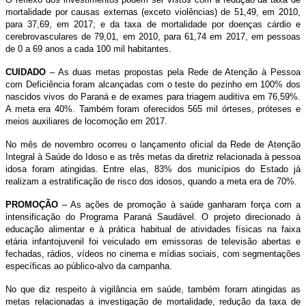
mortalidade por causas externas (exceto violências) de 51,49, em 2010,
para 37,69, em 2017; e da taxa de mortalidade por doenças cárdio e
cerebrovasculares de 79,01, em 2010, para 61,74 em 2017, em pessoas
de 0 a 69 anos a cada 100 mil habitantes.
CUIDADO
– As duas metas propostas pela Rede de Atenção à Pessoa
com Deficiência foram alcançadas com o teste do pezinho em 100% dos
nascidos vivos do Paraná e de exames para triagem auditiva em 76,59%.
A meta era 40%. Também foram oferecidos 565 mil órteses, próteses e
meios auxiliares de locomoção em 2017.
No mês de novembro ocorreu o lançamento oficial da Rede de Atenção
Integral à Saúde do Idoso e as três metas da diretriz relacionada à pessoa
idosa foram atingidas. Entre elas, 83% dos municípios do Estado já
realizam a estratificação de risco dos idosos, quando a meta era de 70%.
PROMOÇÃO
– As ações de promoção à saúde ganharam força com a
intensificação do Programa Paraná Saudável. O projeto direcionado à
educação alimentar e à prática habitual de atividades físicas na faixa
etária infantojuvenil foi veiculado em emissoras de televisão abertas e
fechadas, rádios, vídeos no cinema e mídias sociais, com segmentações
específicas ao público-alvo da campanha.
No que diz respeito à vigilância em saúde, também foram atingidas as
metas relacionadas a investigação de mortalidade, redução da taxa de