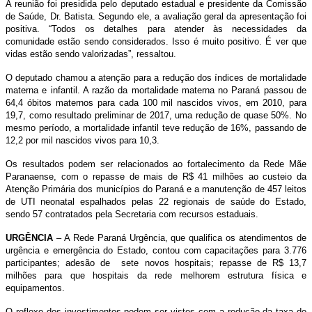
A reunião foi presidida pelo deputado estadual e presidente da Comissão
de Saúde, Dr. Batista. Segundo ele, a avaliação geral da apresentação foi
positiva. “Todos os detalhes para atender às necessidades da
comunidade estão sendo considerados. Isso é muito positivo. É ver que
vidas estão sendo valorizadas”, ressaltou.
O deputado chamou a atenção para a redução dos índices de mortalidade
materna e infantil. A razão da mortalidade materna no Paraná passou de
64,4 óbitos maternos para cada 100 mil nascidos vivos, em 2010, para
19,7, como resultado preliminar de 2017, uma redução de quase 50%. No
mesmo período, a mortalidade infantil teve redução de 16%, passando de
12,2 por mil nascidos vivos para 10,3.
Os resultados podem ser relacionados ao fortalecimento da Rede Mãe
Paranaense, com o repasse de mais de R$ 41 milhões ao custeio da
Atenção Primária dos municípios do Paraná e a manutenção de 457 leitos
de UTI neonatal espalhados pelas 22 regionais de saúde do Estado,
sendo 57 contratados pela Secretaria com recursos estaduais.
URGÊNCIA
– A Rede Paraná Urgência, que qualifica os atendimentos de
urgência e emergência do Estado, contou com capacitações para 3.776
participantes; adesão de sete novos hospitais; repasse de R$ 13,7
milhões para que hospitais da rede melhorem estrutura física e
equipamentos.
O reflexo dos investimentos podem ser vistos com a redução da taxa de