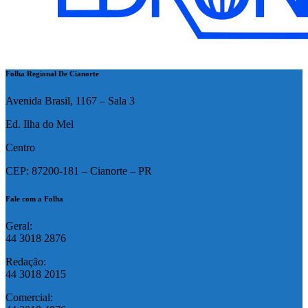
Folha Regional De Cianorte
Avenida Brasil, 1167 – Sala 3
Ed. Ilha do Mel
Centro
CEP: 87200-181 – Cianorte – PR
Fale com a Folha
Geral:
44 3018 2876
Redação:
44 3018 2015
Comercial: