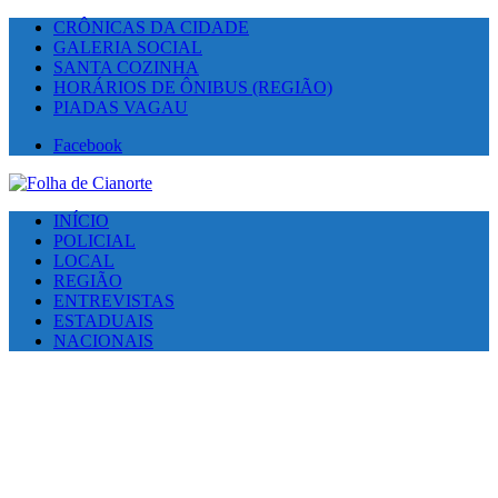
CRÔNICAS DA CIDADE
GALERIA SOCIAL
SANTA COZINHA
HORÁRIOS DE ÔNIBUS (REGIÃO)
PIADAS VAGAU
Facebook
INÍCIO
POLICIAL
LOCAL
REGIÃO
ENTREVISTAS
ESTADUAIS
NACIONAIS