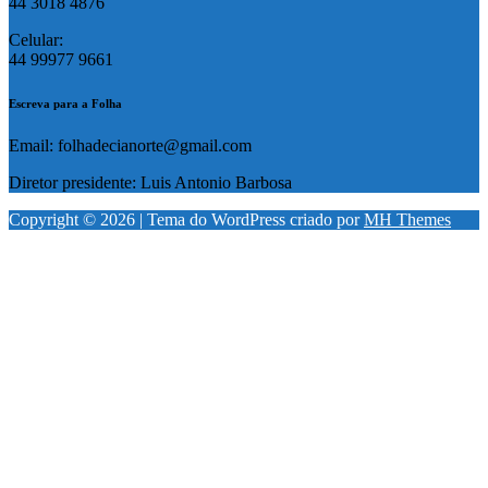
44 3018 4876
Celular:
44 99977 9661
Escreva para a Folha
Email: folhadecianorte@gmail.com
Diretor presidente: Luis Antonio Barbosa
Copyright © 2026 | Tema do WordPress criado por
MH Themes