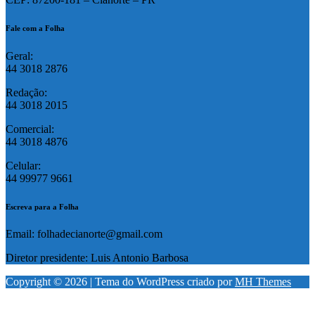
Fale com a Folha
Geral:
44 3018 2876
Redação:
44 3018 2015
Comercial:
44 3018 4876
Celular:
44 99977 9661
Escreva para a Folha
Email: folhadecianorte@gmail.com
Diretor presidente: Luis Antonio Barbosa
Copyright © 2026 | Tema do WordPress criado por
MH Themes