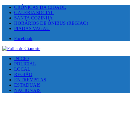
CRÔNICAS DA CIDADE
GALERIA SOCIAL
SANTA COZINHA
HORÁRIOS DE ÔNIBUS (REGIÃO)
PIADAS VAGAU
Facebook
INÍCIO
POLICIAL
LOCAL
REGIÃO
ENTREVISTAS
ESTADUAIS
NACIONAIS