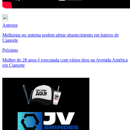
Anterior
Melhorias no sistema podem afetar abastecimento em bairros de
Cianorte
Próximo
Mulher de 28 anos é executada com vários tiros na Avenida América
em Cianorte