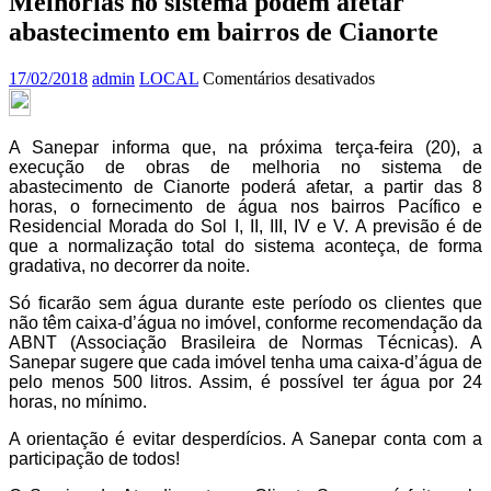
Melhorias no sistema podem afetar
abastecimento em bairros de Cianorte
em
17/02/2018
admin
LOCAL
Comentários desativados
Melhorias
no
sistema
A Sanepar informa que, na próxima terça-feira (20), a
podem
execução de obras de melhoria no sistema de
afetar
abastecimento de Cianorte poderá afetar, a partir das 8
abastecimento
horas, o fornecimento de água nos bairros Pacífico e
em
Residencial Morada do Sol I, II, III, IV e V. A previsão é de
bairros
que a normalização total do sistema aconteça, de forma
de
gradativa, no decorrer da noite.
Cianorte
Só ficarão sem água durante este período os clientes que
não têm caixa-d’água no imóvel, conforme recomendação da
ABNT (Associação Brasileira de Normas Técnicas). A
Sanepar sugere que cada imóvel tenha uma caixa-d’água de
pelo menos 500 litros. Assim, é possível ter água por 24
horas, no mínimo.
A orientação é evitar desperdícios. A Sanepar conta com a
participação de todos!