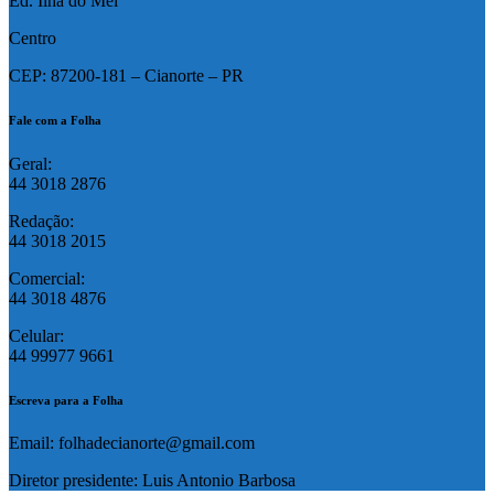
Ed. Ilha do Mel
Centro
CEP: 87200-181 – Cianorte – PR
Fale com a Folha
Geral:
44 3018 2876
Redação:
44 3018 2015
Comercial:
44 3018 4876
Celular:
44 99977 9661
Escreva para a Folha
Email: folhadecianorte@gmail.com
Diretor presidente: Luis Antonio Barbosa