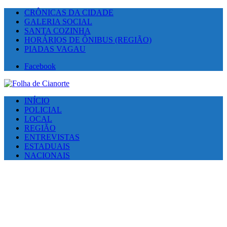
CRÔNICAS DA CIDADE
GALERIA SOCIAL
SANTA COZINHA
HORÁRIOS DE ÔNIBUS (REGIÃO)
PIADAS VAGAU
Facebook
INÍCIO
POLICIAL
LOCAL
REGIÃO
ENTREVISTAS
ESTADUAIS
NACIONAIS