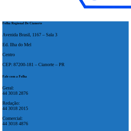
Folha Regional De Cianorte
Avenida Brasil, 1167 – Sala 3
Ed. Ilha do Mel
Centro
CEP: 87200-181 – Cianorte – PR
Fale com a Folha
Geral:
44 3018 2876
Redação:
44 3018 2015
Comercial:
44 3018 4876