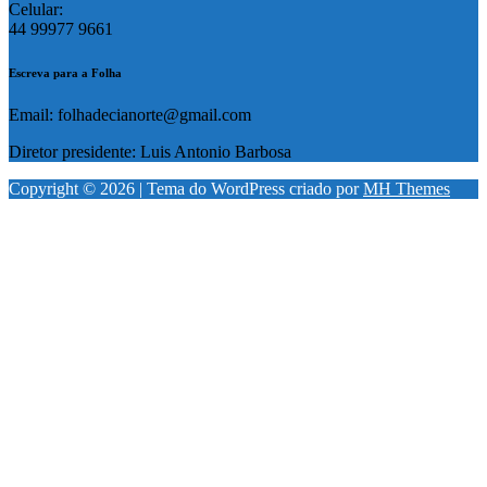
Celular:
44 99977 9661
Escreva para a Folha
Email: folhadecianorte@gmail.com
Diretor presidente: Luis Antonio Barbosa
Copyright © 2026 | Tema do WordPress criado por
MH Themes