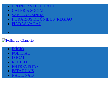
CRÔNICAS DA CIDADE
GALERIA SOCIAL
SANTA COZINHA
HORÁRIOS DE ÔNIBUS (REGIÃO)
PIADAS VAGAU
Facebook
INÍCIO
POLICIAL
LOCAL
REGIÃO
ENTREVISTAS
ESTADUAIS
NACIONAIS