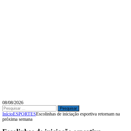
08/08/2026
Pesquisar
por:
Início
ESPORTES
Escolinhas de iniciação esportiva retornam na
próxima semana