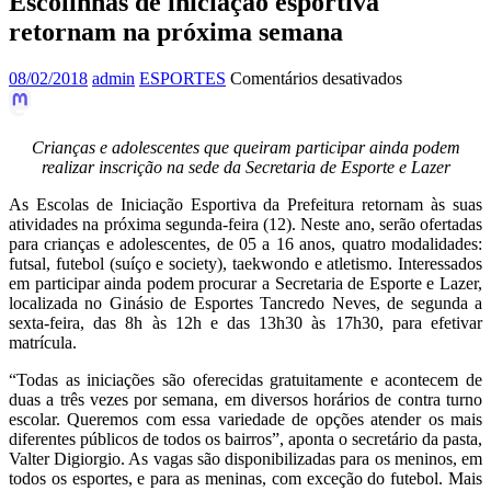
Escolinhas de iniciação esportiva
retornam na próxima semana
em
08/02/2018
admin
ESPORTES
Comentários desativados
Escolinhas
de
iniciação
Crianças e adolescentes que queiram participar ainda podem
esportiva
realizar inscrição na sede da Secretaria de Esporte e Lazer
retornam
na
As Escolas de Iniciação Esportiva da Prefeitura retornam às suas
próxima
atividades na próxima segunda-feira (12). Neste ano, serão ofertadas
semana
para crianças e adolescentes, de 05 a 16 anos, quatro modalidades:
futsal, futebol (suíço e society), taekwondo e atletismo. Interessados
em participar ainda podem procurar a Secretaria de Esporte e Lazer,
localizada no Ginásio de Esportes Tancredo Neves, de segunda a
sexta-feira, das 8h às 12h e das 13h30 às 17h30, para efetivar
matrícula.
“
Todas as iniciações são oferecidas gratuitamente e acontecem de
duas a três vezes por semana, em diversos horários de contra turno
escolar. Queremos com essa variedade de opções atender os mais
diferentes públicos de todos os bairros”, aponta o secretário da pasta,
Valter Digiorgio. As vagas são disponibilizadas para os meninos, em
todos os esportes, e para as meninas, com exceção do futebol. Mais