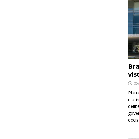
Bra
vis
05
Plana
e afi
delib
gover
decis