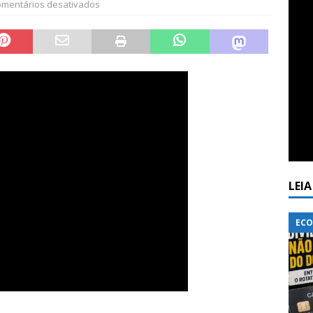
mentários desativados
LEI
ECO