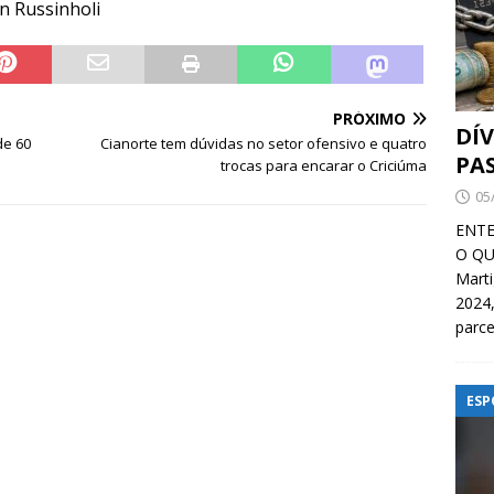
on Russinholi
PRÓXIMO
DÍ
de 60
Cianorte tem dúvidas no setor ofensivo e quatro
PA
trocas para encarar o Criciúma
05
ENTE
O QU
Mart
2024,
parce
ESP