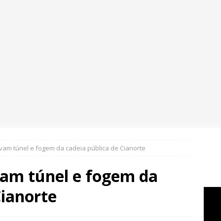
vam túnel e fogem da cadeia pública de Cianorte
vam túnel e fogem da
Cianorte