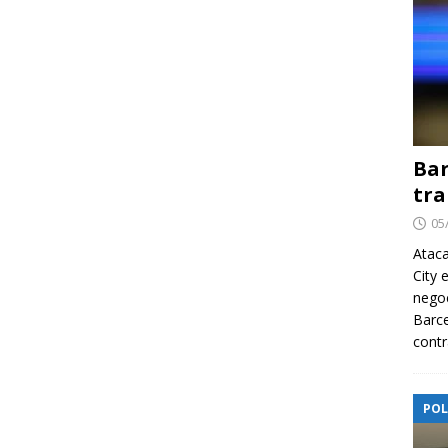
Bar
tra
05
Ataca
City 
nego
Barce
contr
POL