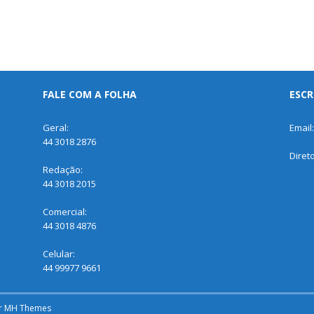
FALE COM A FOLHA
ESCR
Geral:
Email
44 3018 2876
Diret
Redação:
44 3018 2015
Comercial:
44 3018 4876
Celular:
44 99977 9661
r
MH Themes