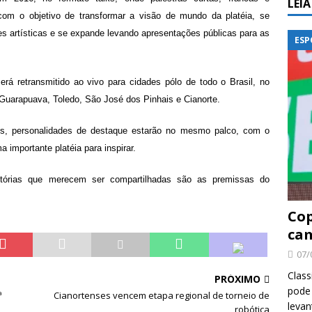
LEI
om o objetivo de transformar a visão de mundo da platéia, se
s artísticas e se expande levando apresentações públicas para as
ESP
á retransmitido ao vivo para cidades pólo de todo o Brasil, no
Guarapuava, Toledo, São José dos Pinhais e Cianorte.
os, personalidades de destaque estarão no mesmo palco, com o
ortante platéia para inspirar.
histórias que merecem ser compartilhadas são as premissas do
Cop
cam
07/
Class
PRÓXIMO
pode 
ª
Cianortenses vencem etapa regional de torneio de
levan
robótica