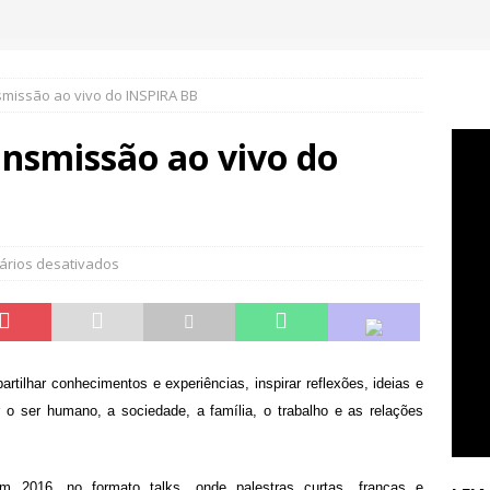
smissão ao vivo do INSPIRA BB
ansmissão ao vivo do
rios desativados
lhar conhecimentos e experiências, inspirar reflexões, ideias e
o ser humano, a sociedade, a família, o trabalho e as relações
m 2016, no formato talks, onde palestras curtas, francas e