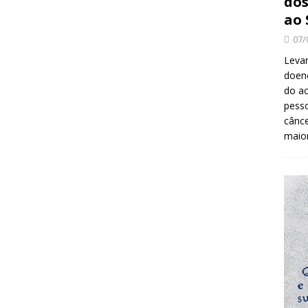
dos
ao 
07/
Levan
doenç
do ac
pesso
cânc
maio