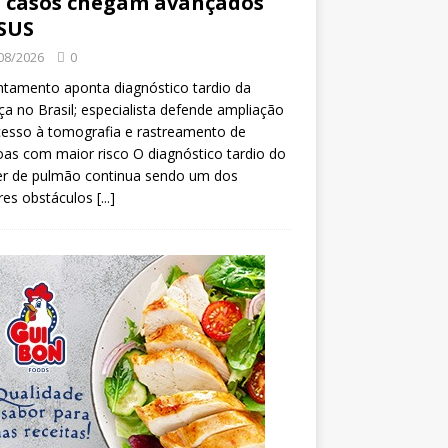
 casos chegam avançados
SUS
08/2026
0
tamento aponta diagnóstico tardio da
a no Brasil; especialista defende ampliação
esso à tomografia e rastreamento de
as com maior risco O diagnóstico tardio do
er de pulmão continua sendo um dos
res obstáculos
[...]