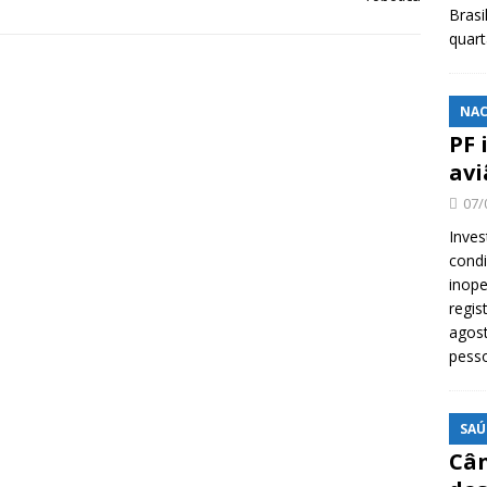
Brasi
quar
NAC
PF 
avi
07/
Inves
cond
inope
regis
agost
pess
SAÚ
Cân