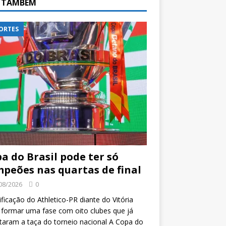
A TAMBÉM
ORTES
a do Brasil pode ter só
peões nas quartas de final
08/2026
0
ificação do Athletico-PR diante do Vitória
formar uma fase com oito clubes que já
taram a taça do torneio nacional A Copa do