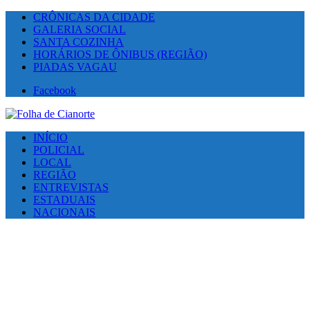
CRÔNICAS DA CIDADE
GALERIA SOCIAL
SANTA COZINHA
HORÁRIOS DE ÔNIBUS (REGIÃO)
PIADAS VAGAU
Facebook
INÍCIO
POLICIAL
LOCAL
REGIÃO
ENTREVISTAS
ESTADUAIS
NACIONAIS