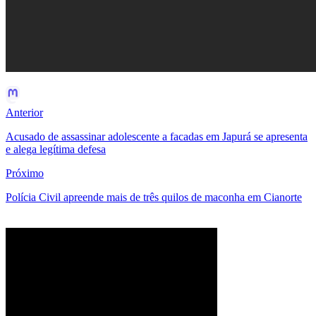
Anterior
Acusado de assassinar adolescente a facadas em Japurá se apresenta
e alega legítima defesa
Próximo
Polícia Civil apreende mais de três quilos de maconha em Cianorte