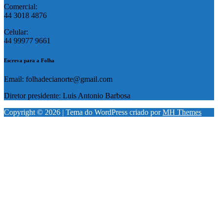
Comercial:
44 3018 4876
Celular:
44 99977 9661
Escreva para a Folha
Email: folhadecianorte@gmail.com
Diretor presidente: Luis Antonio Barbosa
Copyright © 2026 | Tema do WordPress criado por
MH Themes