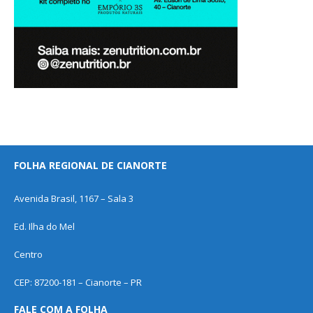
FOLHA REGIONAL DE CIANORTE
Avenida Brasil, 1167 – Sala 3
Ed. Ilha do Mel
Centro
CEP: 87200-181 – Cianorte – PR
FALE COM A FOLHA