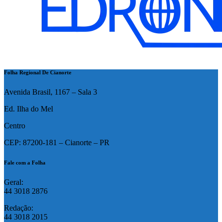
Folha Regional De Cianorte
Avenida Brasil, 1167 – Sala 3
Ed. Ilha do Mel
Centro
CEP: 87200-181 – Cianorte – PR
Fale com a Folha
Geral:
44 3018 2876
Redação:
44 3018 2015