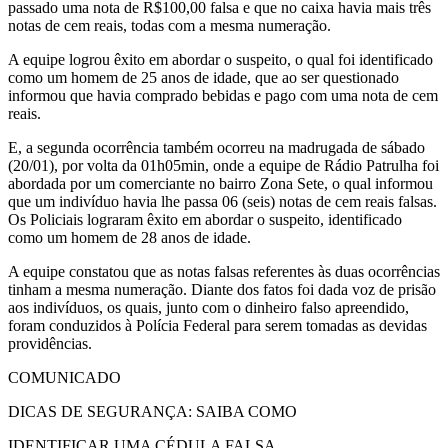
passado uma nota de R$100,00 falsa e que no caixa havia mais três
notas de cem reais, todas com a mesma numeração.
A equipe logrou êxito em abordar o suspeito, o qual foi identificado
como um homem de 25 anos de idade, que ao ser questionado
informou que havia comprado bebidas e pago com uma nota de cem
reais.
E, a segunda ocorrência também ocorreu na madrugada de sábado
(20/01), por volta da 01h05min, onde a equipe de Rádio Patrulha foi
abordada por um comerciante no bairro Zona Sete, o qual informou
que um indivíduo havia lhe passa 06 (seis) notas de cem reais falsas.
Os Policiais lograram êxito em abordar o suspeito, identificado
como um homem de 28 anos de idade.
A equipe constatou que as notas falsas referentes às duas ocorrências
tinham a mesma numeração. Diante dos fatos foi dada voz de prisão
aos indivíduos, os quais, junto com o dinheiro falso apreendido,
foram conduzidos à Polícia Federal para serem tomadas as devidas
providências.
COMUNICADO
DICAS DE SEGURANÇA: SAIBA COMO
IDENTIFICAR UMA CÉDULA FALSA