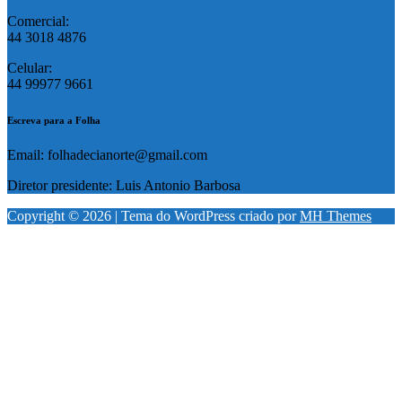
Comercial:
44 3018 4876
Celular:
44 99977 9661
Escreva para a Folha
Email: folhadecianorte@gmail.com
Diretor presidente: Luis Antonio Barbosa
Copyright © 2026 | Tema do WordPress criado por
MH Themes