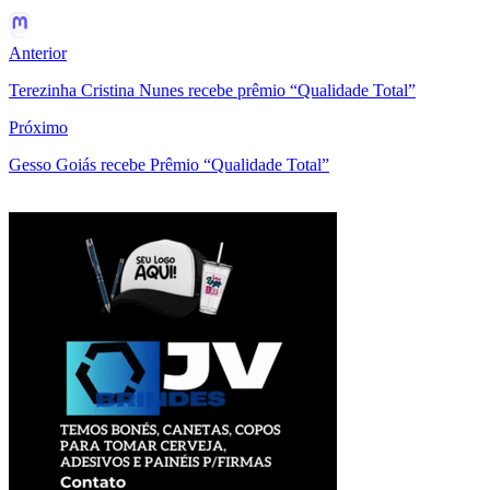
Anterior
Terezinha Cristina Nunes recebe prêmio “Qualidade Total”
Próximo
Gesso Goiás recebe Prêmio “Qualidade Total”