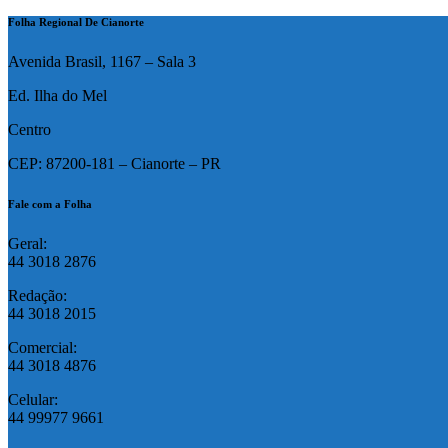
Folha Regional De Cianorte
Avenida Brasil, 1167 – Sala 3
Ed. Ilha do Mel
Centro
CEP: 87200-181 – Cianorte – PR
Fale com a Folha
Geral:
44 3018 2876
Redação:
44 3018 2015
Comercial:
44 3018 4876
Celular:
44 99977 9661