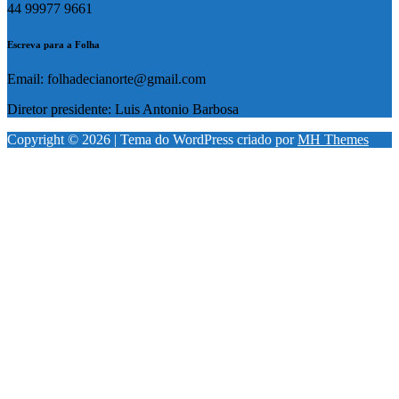
44 99977 9661
Escreva para a Folha
Email: folhadecianorte@gmail.com
Diretor presidente: Luis Antonio Barbosa
Copyright © 2026 | Tema do WordPress criado por
MH Themes