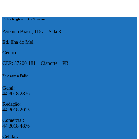
Folha Regional De Cianorte
Avenida Brasil, 1167 – Sala 3
Ed. Ilha do Mel
Centro
CEP: 87200-181 – Cianorte – PR
Fale com a Folha
Geral:
44 3018 2876
Redação:
44 3018 2015
Comercial:
44 3018 4876
Celular: