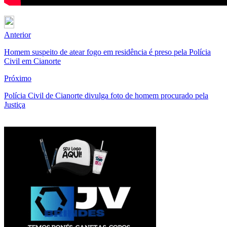
Anterior
Homem suspeito de atear fogo em residência é preso pela Polícia
Civil em Cianorte
Próximo
Polícia Civil de Cianorte divulga foto de homem procurado pela
Justiça