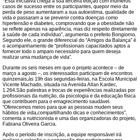
“
Esta iniciativa chega à sua terceira edição com inúmeros
casos de sucesso entre os participantes, quepor meio da
perda de peso aumentaram a sua autoestima, qualidade de
vida e passaram a se prevenir contra doenças como
hipertensão e diabetes, comprovando que a obesidade não
se reflete apenas na aparência, mas diz respeito diretamente
à saúde de cada indivíduo”, argumenta o prefeito Bongiorno.
Segundo ele, o grande diferencial do “Amigos da Balança” é
o acompanhamento de “profissionais capacitados aptos a
fornecer todo o amparo necessário para quem deseja
realizar uma mudança de vida”.
Durante os seis meses em que o projeto acontece – de
março a agosto –, os interessados participam de encontros
quinzenais,às 19h das segundas-feiras, na Escola Municipal
Vicente Machado, situada na Avenida Allan Kardec,
1.264.São palestras e trocas de experiências realizadas por
profissionais da nutrição, da psicologia e da educação física
que contribuem para o emagrecimento saudável.
“Oferecemos meios para que as pessoas mudem seus
hábitos de vida,compartilhando dicas e conhecimentos”,
comenta a nutricionista e uma das organizadoras do projeto,
Fabiana Oliveira Garcia.
Após o período de inscrição, a equipe responsável irá