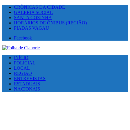
CRÔNICAS DA CIDADE
GALERIA SOCIAL
SANTA COZINHA
HORÁRIOS DE ÔNIBUS (REGIÃO)
PIADAS VAGAU
Facebook
INÍCIO
POLICIAL
LOCAL
REGIÃO
ENTREVISTAS
ESTADUAIS
NACIONAIS