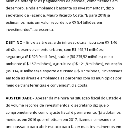
Além de antecipar os pagamentos de pessoal, como fizemos em
dezembro, ainda ampliamos bastante os investimentos”, diz o
secretário da Fazenda, Mauro Ricardo Costa. “E para 2018 já
estimamos mais um valor recorde, de R$ 8,4 bilhões em
investimentos”, acrescenta.
DESTINO
– Entre as áreas, a de infraestrutura ficou com R$ 1,46
bilhão; desenvolvimento urbano, com R$ 465,71 milhões;
segurança (R$ 323,9 milhões), saúde (R$ 275,52 milhões), meio
ambiente (R$ 157 milhões), agricultura (R$ 121,8 milhões), educação
(R$ 114,78 milhões) e esporte e turismo (R$ 97 milhões). “Investimos
em toda as áreas e ampliamos as parcerias com os municípios por
meio de transferências e convênios”, diz Costa.
AUSTERIDADE
– Apesar da melhora na situação fiscal do Estado e
do volume recorde de investimentos, o secretário diz que o
comprometimento com o ajuste fiscal é permanente. “Já adotamos
medidas em 2016 que refletiram em 2017, fizemos o mesmo no
ano passado para abrir espaço para fazer mais investimentos em