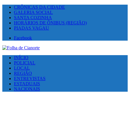
CRÔNICAS DA CIDADE
GALERIA SOCIAL
SANTA COZINHA
HORÁRIOS DE ÔNIBUS (REGIÃO)
PIADAS VAGAU
Facebook
INÍCIO
POLICIAL
LOCAL
REGIÃO
ENTREVISTAS
ESTADUAIS
NACIONAIS