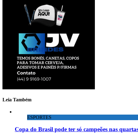
Leia Também
ESPORTES
Copa do Brasil pode ter só campeões nas quartas