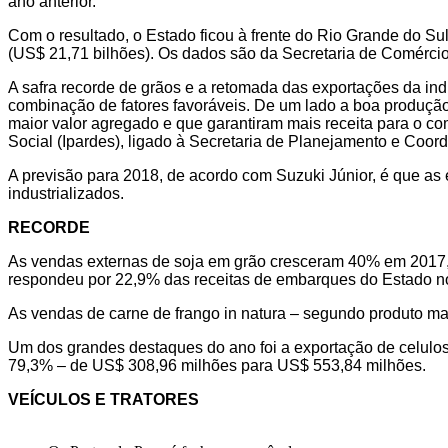
ano anterior.
Com o resultado, o Estado ficou à frente do Rio Grande do Su
(US$ 21,71 bilhões). Os dados são da Secretaria de Comércio 
A safra recorde de grãos e a retomada das exportações da in
combinação de fatores favoráveis. De um lado a boa produção
maior valor agregado e que garantiram mais receita para o com
Social (Ipardes), ligado à Secretaria de Planejamento e Coo
A previsão para 2018, de acordo com Suzuki Júnior, é que as
industrializados.
RECORDE
As vendas externas de soja em grão cresceram 40% em 2017, 
respondeu por 22,9% das receitas de embarques do Estado n
As vendas de carne de frango in natura – segundo produto m
Um dos grandes destaques do ano foi a exportação de celulos
79,3% – de US$ 308,96 milhões para US$ 553,84 milhões.
VEÍCULOS E TRATORES