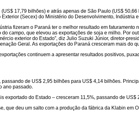
l (US$ 17,79 bilhões) e atrás apenas de São Paulo (US$ 50,66 
Exterior (Secex) do Ministério do Desenvolvimento, Indústria 
dústria fizeram o Paraná ter o melhor resultado em faturament
 do campo, que elevou as exportações de soja e milho. Por ou
ércio exterior do Estado”, diz Julio Suzuki Júnior, diretor-pr
rdenação Geral. As exportações do Paraná cresceram mais do qu
 exportações continuem a apresentar resultados positivos, pu
passando de US$ 2,95 bilhões para US$ 4,14 bilhões. Principa
o ano passado.
ais exportado do Estado – cresceram 11,5%, passando de US$ 2
e, que deu um salto com a produção da fábrica da Klabin em O