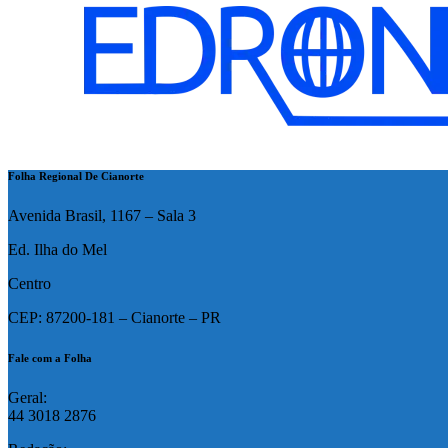
Folha Regional De Cianorte
Avenida Brasil, 1167 – Sala 3
Ed. Ilha do Mel
Centro
CEP: 87200-181 – Cianorte – PR
Fale com a Folha
Geral:
44 3018 2876