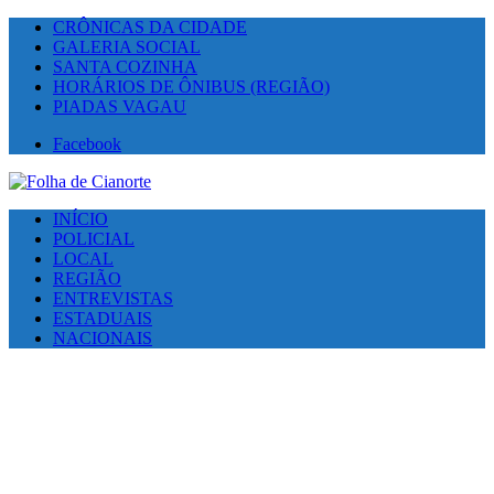
CRÔNICAS DA CIDADE
GALERIA SOCIAL
SANTA COZINHA
HORÁRIOS DE ÔNIBUS (REGIÃO)
PIADAS VAGAU
Facebook
INÍCIO
POLICIAL
LOCAL
REGIÃO
ENTREVISTAS
ESTADUAIS
NACIONAIS