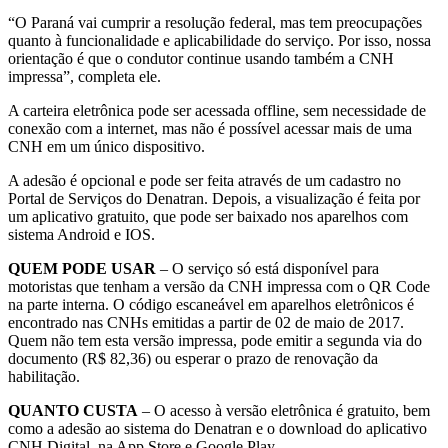
“O Paraná vai cumprir a resolução federal, mas tem preocupações
quanto à funcionalidade e aplicabilidade do serviço. Por isso, nossa
orientação é que o condutor continue usando também a CNH
impressa”, completa ele.
A carteira eletrônica pode ser acessada offline, sem necessidade de
conexão com a internet, mas não é possível acessar mais de uma
CNH em um único dispositivo.
A adesão é opcional e pode ser feita através de um cadastro no
Portal de Serviços do Denatran. Depois, a visualização é feita por
um aplicativo gratuito, que pode ser baixado nos aparelhos com
sistema Android e IOS.
QUEM PODE USAR
– O serviço só está disponível para
motoristas que tenham a versão da CNH impressa com o QR Code
na parte interna. O código escaneável em aparelhos eletrônicos é
encontrado nas CNHs emitidas a partir de 02 de maio de 2017.
Quem não tem esta versão impressa, pode emitir a segunda via do
documento (R$ 82,36) ou esperar o prazo de renovação da
habilitação.
QUANTO CUSTA
– O acesso à versão eletrônica é gratuito, bem
como a adesão ao sistema do Denatran e o download do aplicativo
CNH Digital, na App Store e Google Play.