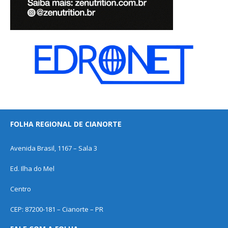
FOLHA REGIONAL DE CIANORTE
Avenida Brasil, 1167 – Sala 3
Ed. Ilha do Mel
Centro
CEP: 87200-181 – Cianorte – PR