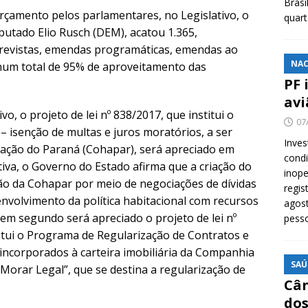
Brasi
çamento pelos parlamentares, no Legislativo, o
quar
utado Elio Rusch (DEM), acatou 1.365,
revistas, emendas programáticas, emendas ao
NAC
 num total de 95% de aproveitamento das
PF 
avi
o, o projeto de lei nº 838/2017, que institui o
07
 isenção de multas e juros moratórios, a ser
Inves
ação do Paraná (Cohapar), será apreciado em
cond
tiva, o Governo do Estado afirma que a criação do
inope
ão da Cohapar por meio de negociações de dívidas
regis
volvimento da política habitacional com recursos
agost
m segundo será apreciado o projeto de lei nº
pess
titui o Programa de Regularização de Contratos e
incorporados à carteira imobiliária da Companhia
SAÚ
orar Legal”, que se destina a regularização de
Cân
dos