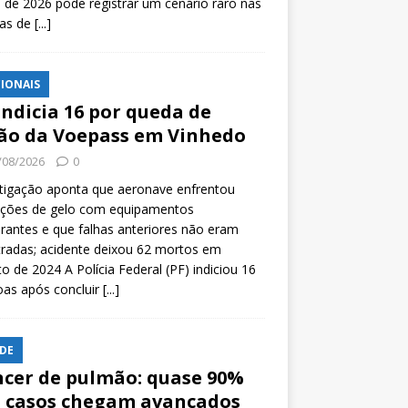
l de 2026 pode registrar um cenário raro nas
tas de
[...]
IONAIS
indicia 16 por queda de
ão da Voepass em Vinhedo
/08/2026
0
tigação aponta que aeronave enfrentou
ições de gelo com equipamentos
rantes e que falhas anteriores não eram
tradas; acidente deixou 62 mortos em
o de 2024 A Polícia Federal (PF) indiciou 16
oas após concluir
[...]
DE
cer de pulmão: quase 90%
 casos chegam avançados