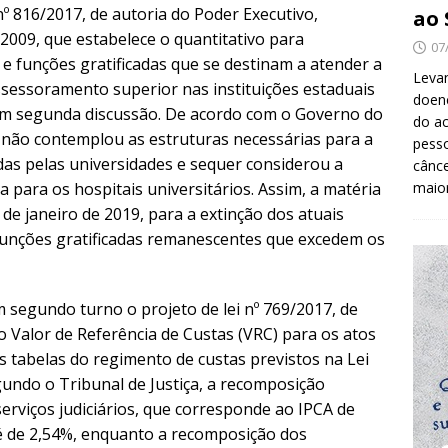
 nº 816/2017, de autoria do Poder Executivo,
ao 
/2009, que estabelece o quantitativo para
07
e funções gratificadas que se destinam a atender a
Levan
ssessoramento superior nas instituições estaduais
doenç
 em segunda discussão. De acordo com o Governo do
do ac
r não contemplou as estruturas necessárias para a
pesso
as pelas universidades e sequer considerou a
cânc
a para os hospitais universitários. Assim, a matéria
maio
de janeiro de 2019, para a extinção dos atuais
unções gratificadas remanescentes que excedem os
segundo turno o projeto de lei nº 769/2017, de
 o Valor de Referência de Custas (VRC) para os atos
das tabelas do regimento de custas previstos na Lei
gundo o Tribunal de Justiça, a recomposição
serviços judiciários, que corresponde ao IPCA de
é de 2,54%, enquanto a recomposição dos