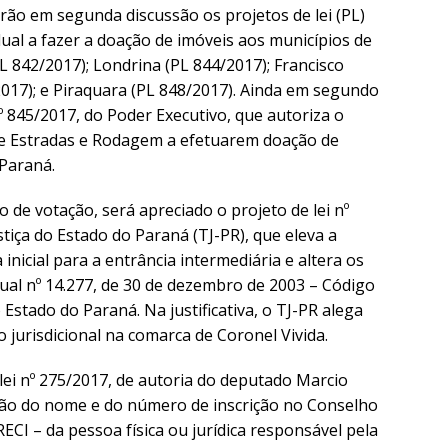
o em segunda discussão os projetos de lei (PL)
ual a fazer a doação de imóveis aos municípios de
PL 842/2017); Londrina (PL 844/2017); Francisco
2017); e Piraquara (PL 848/2017). Ainda em segundo
nº 845/2017, do Poder Executivo, que autoriza o
e Estradas e Rodagem a efetuarem doação de
Paraná.
o de votação, será apreciado o projeto de lei nº
stiça do Estado do Paraná (TJ-PR), que eleva a
inicial para a entrância intermediária e altera os
adual nº 14.277, de 30 de dezembro de 2003 – Código
 Estado do Paraná. Na justificativa, o TJ-PR alega
 jurisdicional na comarca de Coronel Vivida.
lei nº 275/2017, de autoria do deputado Marcio
ão do nome e do número de inscrição no Conselho
ECI – da pessoa física ou jurídica responsável pela