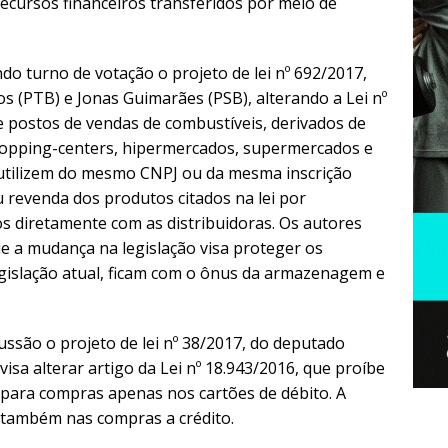
ecursos financeiros transferidos por meio de
o turno de votação o projeto de lei nº 692/2017,
s (PTB) e Jonas Guimarães (PSB), alterando a Lei nº
e postos de vendas de combustíveis, derivados de
hopping-centers, hipermercados, supermercados e
utilizem do mesmo CNPJ ou da mesma inscrição
u revenda dos produtos citados na lei por
os diretamente com as distribuidoras. Os autores
ue a mudança na legislação visa proteger os
gislação atual, ficam com o ônus da armazenagem e
são o projeto de lei nº 38/2017, do deputado
isa alterar artigo da Lei nº 18.943/2016, que proíbe
para compras apenas nos cartões de débito. A
 também nas compras a crédito.