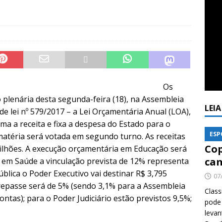
Os
 plenária desta segunda-feira (18), na Assembleia
LEI
 de lei nº 579/2017 – a Lei Orçamentária Anual (LOA),
ima a receita e fixa a despesa do Estado para o
ESP
 matéria será votada em segundo turno. As receitas
Cop
ilhões. A execução orçamentária em Educação será
cam
; em Saúde a vinculação prevista de 12% representa
ública o Poder Executivo vai destinar R$ 3,795
07
o repasse será de 5% (sendo 3,1% para a Assembleia
Class
ontas); para o Poder Judiciário estão previstos 9,5%;
pode 
levan