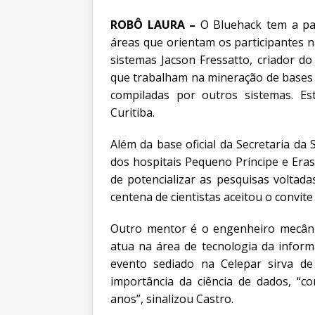
ROBÔ LAURA –
O Bluehack tem a par
áreas que orientam os participantes na
sistemas Jacson Fressatto, criador d
que trabalham na mineração de bases 
compiladas por outros sistemas. Es
Curitiba.
Além da base oficial da Secretaria d
dos hospitais Pequeno Príncipe e Era
de potencializar as pesquisas voltad
centena de cientistas aceitou o convit
Outro mentor é o engenheiro mecâni
atua na área de tecnologia da inform
evento sediado na Celepar sirva d
importância da ciência de dados, “c
anos”, sinalizou Castro.