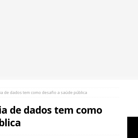
ia de dados tem como desafio a saúde pública
ia de dados tem como
blica