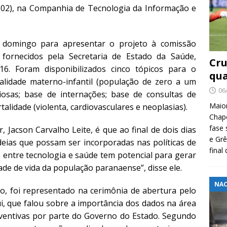
 (02), na Companhia de Tecnologia da Informação e
 domingo para apresentar o projeto à comissão
s fornecidos pela Secretaria de Estado da Saúde,
Cru
. Foram disponibilizados cinco tópicos para o
qua
alidade materno-infantil (população de zero a um
06
iosas; base de internações; base de consultas de
Maio
alidade (violenta, cardiovasculares e neoplasias).
Chape
fase 
, Jacson Carvalho Leite, é que ao final de dois dias
e Grê
deias que possam ser incorporadas nas políticas de
final
 entre tecnologia e saúde tem potencial para gerar
ade de vida da população paranaense”, disse ele.
NAC
to, foi representado na cerimônia de abertura pelo
i, que falou sobre a importância dos dados na área
ventivas por parte do Governo do Estado. Segundo