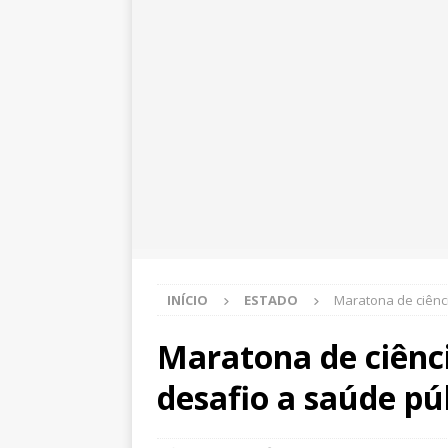
INÍCIO
ESTADO
Maratona de ciênc
Maratona de ciênc
desafio a saúde pú