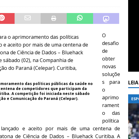
O
desafio
de
obter
novas
soluçõe
s para
LEI
rimoramento das políticas públicas da saúde no
 centena de competidores que participam da
o
tiba. A competição foi iniciada neste sábado
aprimo
ção e Comunicação do Paraná (Celepar).
ESP
rament
o das
política
 lançado e aceito por mais de uma centena de
tona de Ciência de Dados – Bluehack Curitiba. A