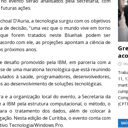
 no evento serão analisados pela secretaria, com
futuras ações.
schoal D’Auria, a tecnologia surgiu com os objetivos
a de decisão, “uma vez que o mundo vive em torno
 que forem tratados neste Bluehak podem ser
 acordo com ele, as projeções apontam a ciência de
Gre
os próximos anos.
aco
 desafio promovido pela IBM, em parceria com a
06
a-se de uma maratona tecnológica que está reunindo
Traba
inculados à saúde, programadores, desenvolvedores,
11, 1
os ao desenvolvimento de soluções tecnológicas.
manté
cump
a e a organização local do evento, a Secretaria da
Compa
 e a IBM pela estrutura computacional, o método, o
(CPT
ra o tratamento dos dados, além de colocar à
gação. Nesta edição de Curitiba, o evento conta com
SAÚ
itivo Tecnologia/Windows Pro.