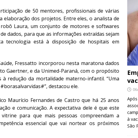
ticipação de 50 mentores, profissionais de várias
 elaboração dos projetos. Entre eles, o analista de
o robô Laura, um conjunto de motores e softwares
de dados, para que as informações extraídas sejam
ta tecnologia está à disposição de hospitais em
a Saúde, Fressatto incorporou nesta maratona dados
sto Gaertner, e da Unimed-Paraná, com o propósito
Emp
as à redução da mortalidade materno-infantil. “Uma
vac
e #borasalvarvidas#”, destacou ele.
06
Após
co Maurício Fernandes de Castro que há 25 anos
asso
ação e comunicação. A expectativa dele é que este
camp
e vitrine para que mais pessoas compreendam a
à vac
ompetência essencial que vai nortear os próximos
São 