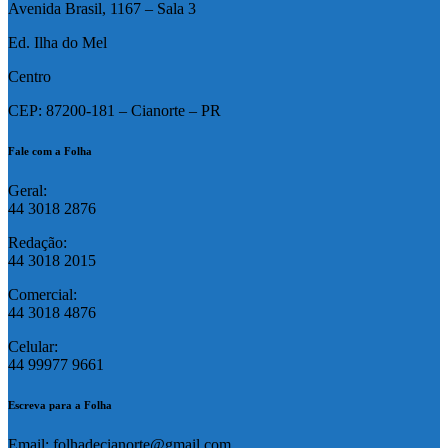
Avenida Brasil, 1167 – Sala 3
Ed. Ilha do Mel
Centro
CEP: 87200-181 – Cianorte – PR
Fale com a Folha
Geral:
44 3018 2876
Redação:
44 3018 2015
Comercial:
44 3018 4876
Celular:
44 99977 9661
Escreva para a Folha
Email: folhadecianorte@gmail.com