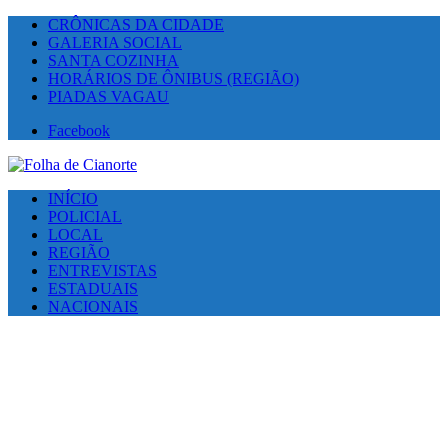
CRÔNICAS DA CIDADE
GALERIA SOCIAL
SANTA COZINHA
HORÁRIOS DE ÔNIBUS (REGIÃO)
PIADAS VAGAU
Facebook
INÍCIO
POLICIAL
LOCAL
REGIÃO
ENTREVISTAS
ESTADUAIS
NACIONAIS