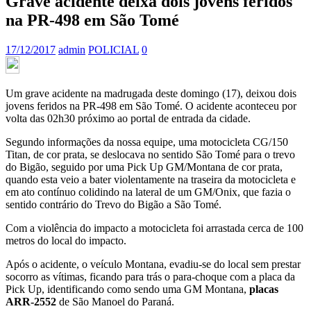
Grave acidente deixa dois jovens feridos
na PR-498 em São Tomé
17/12/2017
admin
POLICIAL
0
Um grave acidente na madrugada deste domingo (17), deixou dois
jovens feridos na PR-498 em São Tomé. O acidente aconteceu por
volta das 02h30 próximo ao portal de entrada da cidade.
Segundo informações da nossa equipe, uma motocicleta CG/150
Titan, de cor prata, se deslocava no sentido São Tomé para o trevo
do Bigão, seguido por uma Pick Up GM/Montana de cor prata,
quando esta veio a bater violentamente na traseira da motocicleta e
em ato contínuo colidindo na lateral de um GM/Onix, que fazia o
sentido contrário do Trevo do Bigão a São Tomé.
Com a violência do impacto a motocicleta foi arrastada cerca de 100
metros do local do impacto.
Após o acidente, o veículo Montana, evadiu-se do local sem prestar
socorro as vítimas, ficando para trás o para-choque com a placa da
Pick Up, identificando como sendo uma GM Montana,
placas
ARR-2552
de São Manoel do Paraná.