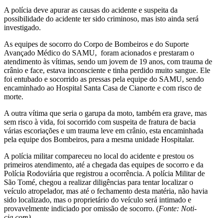
A polícia deve apurar as causas do acidente e suspeita da
possibilidade do acidente ter sido criminoso, mas isto ainda será
investigado.
As equipes de socorro do Corpo de Bombeiros e do Suporte
Avançado Médico do SAMU, foram acionados e prestaram o
atendimento às vítimas, sendo um jovem de 19 anos, com trauma de
crânio e face, estava inconsciente e tinha perdido muito sangue. Ele
foi entubado e socorrido as pressas pela equipe do SAMU, sendo
encaminhado ao Hospital Santa Casa de Cianorte e com risco de
morte.
A outra vítima que seria o garupa da moto, também era grave, mas
sem risco à vida, foi socorrido com suspeita de fratura de bacia
várias escoriações e um trauma leve em crânio, esta encaminhada
pela equipe dos Bombeiros, para a mesma unidade Hospitalar.
A polícia militar compareceu no local do acidente e prestou os
primeiros atendimento, até a chegada das equipes de socorro e da
Polícia Rodoviária que registrou a ocorrência. A polícia Militar de
São Tomé, chegou a realizar diligências para tentar localizar o
veículo atropelador, mas até o fechamento desta matéria, não havia
sido localizado, mas o proprietário do veículo será intimado e
provavelmente indiciado por omissão de socorro. (
Fonte: Noti-
cia.com)