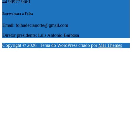
44 99977 9661
Escreva para a Folha
Email: folhadecianorte@gmail.com
Diretor presidente: Luis Antonio Barbosa
Copyright © 2026 | Tema do WordPress criado por
MH Themes