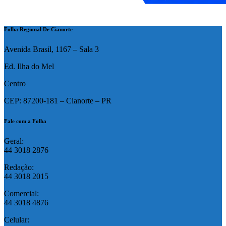
Folha Regional De Cianorte
Avenida Brasil, 1167 – Sala 3
Ed. Ilha do Mel
Centro
CEP: 87200-181 – Cianorte – PR
Fale com a Folha
Geral:
44 3018 2876
Redação:
44 3018 2015
Comercial:
44 3018 4876
Celular: