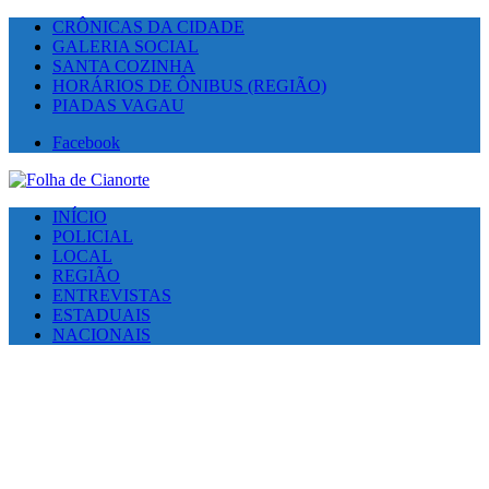
CRÔNICAS DA CIDADE
GALERIA SOCIAL
SANTA COZINHA
HORÁRIOS DE ÔNIBUS (REGIÃO)
PIADAS VAGAU
Facebook
INÍCIO
POLICIAL
LOCAL
REGIÃO
ENTREVISTAS
ESTADUAIS
NACIONAIS