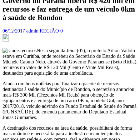
Governo do Paraná libera R$ 420 mil em
recursos e faz entrega de um veículo 0km
à saúde de Rondon
06/12/2017
admin
REGIÃO
0
Nesta segunda-feira (05), o prefeito Ailton Valloto
esteve em Curitiba, onde recebeu do Secretário de Estado da Saúde
Michele Caputo Neto, através do Governo Paranaense (Beto Richa),
recursos no valor de R$ 120 Mil (Cento e Vinte Mil Reais),
destinados para aquisição de uma ambulância.
Ainda com boas notícias para finalizar o pacote de recursos
destinados à saúde do Município de Rondon, o secretário anunciou
mais R$ 300 Mil (Trezentos Mil Reais) para obtenção de
equipamentos e a entrega de um carro 0Km, modelo Gol, ano
2017/2018, veículo advindo do Fundo Estadual de Saúde do Paraná
(FUNSAÚDE), de emenda parlamentar do Deputado Estadual
Jonas Guimarães.
A destinação dos recursos na área da saúde, possibilitará de forma
mais unânime e necessária para a inclusão e manutenção dos
serviços em saúde e, com certeza, fará a diferença em nosso