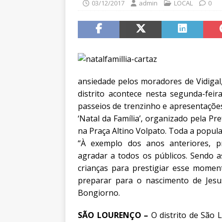
03/12/2017
admin
LOCAL
0
ansiedade pelos moradores de Vidigal,
distrito acontece nesta segunda-feir
passeios de trenzinho e apresentações
‘Natal da Família’, organizado pela Pr
na Praça Altino Volpato. Toda a popula
“À exemplo dos anos anteriores, 
agradar a todos os públicos. Sendo 
crianças para prestigiar esse mome
preparar para o nascimento de Jesus
Bongiorno.
SÃO LOURENÇO –
O distrito de São 