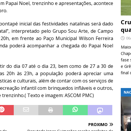
om Papai Noel, trenzinho e apresentações, acontece
bro.
Cru
ontapé inicial das festividades natalinas será dado
qua
tal”, interpretado pelo Grupo Sou Arte, de Campo
20h, em frente ao Paço Municipal Wilson Ferreira
06
ainda poderá acompanhar a chegada do Papai Noel
Maio
Chape
fase 
tir do dia 07 até o dia 23, bem como de 27 a 30 de
e Grê
final
as 20h às 23h, a população poderá apreciar uma
ticas e culturais, além de contar com os serviços de
creação infantil com brinquedos infláveis e outros,
NAC
e trenzinho.( Texto e imagem: ASCOM PMC)
PRÓXIMO