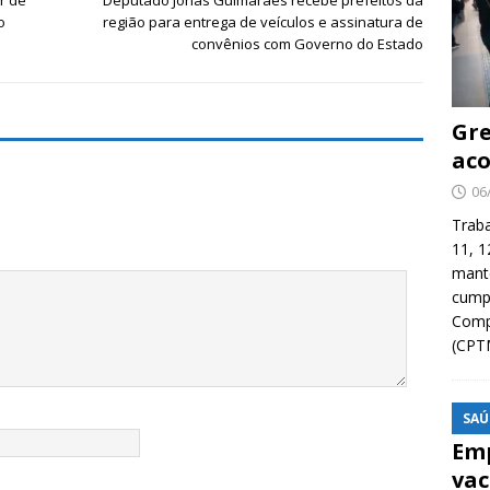
r de
Deputado Jonas Guimarães recebe prefeitos da
o
região para entrega de veículos e assinatura de
convênios com Governo do Estado
Gre
aco
06
Traba
11, 1
manté
cump
Compa
(CPT
SAÚ
Emp
vac